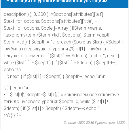
Навигация по урологическим консультациям
description ) ), 0, 300 ); //$options['attributes']['alt'] =
$text_for_options; $options['attributes']['title'] =
$text_for_options; $pole[]=Array ( l($term->name,
"taxonomy/term/$term->tid", $options), $term->depth,
$term->tid ); } $depth =-1; foreach ($pole as $list) { //$depth-
глубина предыдущего уровня //$list[1] - глубина
текущего элемента if ($list[1] == $depth) { echo ""; next; }
while ($list[1] != $depth) { if ($list[1] > $depth) { $depth++;
echo "\n
"; next; } if ($list[1] < $depth) { $depth--; echo "\n\n
"; } } echo "\n
$list[0]"; $depth=$list[1]; } //Закрываем все открытые
теги до нулевого уровня: $depth=0; while ($list[1] !=
$depth) { if ($list[1] > $depth) { $depth++; echo "
\n"; } } ?>
3 января 2009 20:36
Просмотров: 12300