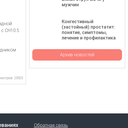
мужчин
Конгестивный
радной
(застойный) простатит:
 с CH10.5
понятие, симптомы,
лечение и профилактика
одником
Архив новостей
смотров: 25923
еваниях
Обратная связь