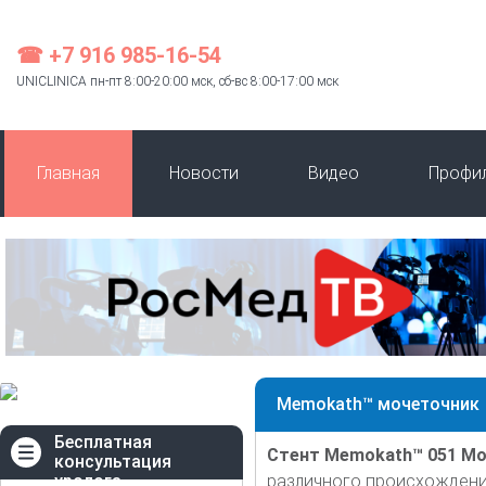
☎ +7 916 985-16-54
UNICLINICA пн-пт 8:00-20:00 мск, сб-вс 8:00-17:00 мск
Главная
Новости
Видео
Профи
Memokath™ мочеточник
Бесплатная
Стент Memokath™ 051 М
консультация
уролога
различного происхождения