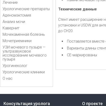
Лечение
Урологические препараты
Технические
данные
Аденомэктомия
Стент имеет расширение н
Анализ мочи
установки и USDW для ант
Кавернит
до CH20.
Мочекаменная болезнь
Мочеприемники
Поставляется вместе
УЗИ мочевого пузыря —
Варианты длины стента
ультразвуковое
CE-маркированы
исследование мочевого
пузыря
Урогинеколог
Урологические клиники
О нас
Консультация уролога
О проекте