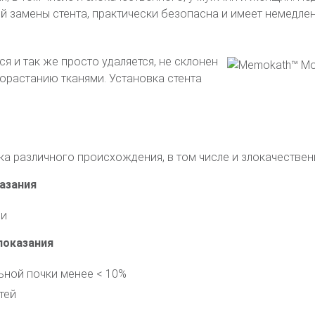
ой замены стента, практически безопасна и имеет немедле
ся и так же просто удаляется, не склонен
рорастанию тканями. Установка стента
ка различного происхождения, в том числе и злокачестве
азания
ии
показания
ьной почки менее < 10%
тей