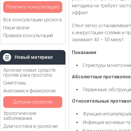
методика не требует част
Получить консультацию
эффект.
Все консультации уролога
Стент легко устанавливает
Наши врачи
к инкрустации солями и п
Правила консультаций
занимает 40 – 50 минут.
Показания
Новый материал
Стриктуры мочеточни
Арсенал новых средств
против рака простаты
Абсолютные противопок
Симптомы
Первичные обструкц
Анатомия и физиология
Относительные противо
Детская урология
Урологические
Функция ипсилатерал
заболевания
Инфекция мочевых пу
Диагностика в урологии
Камни мочевых путей