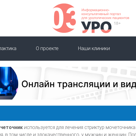
лактика
О проекте
Наши клиники
очеточник
используется для лечения стриктур мочеточника
, в том числе и злокачественного, у мужчин и женщин. По