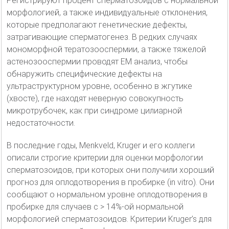
Регистрируют процент сперматозоидов с нормальной
морфологией, а также индивидуальные отклонения,
которые предполагают генетические дефекты,
затрагивающие сперматогенез. В редких случаях
мономорфной тератозооспермии, а также тяжелой
астенозооспермии проводят ЕМ анализ, чтобы
обнаружить специфические дефекты на
ультраструктурном уровне, особенно в жгутике
(хвосте), где находят неверную совокупность
микротрубочек, как при синдроме цилиарной
недостаточности.
В последние годы, Menkveld, Kruger и его коллеги
описали строгие критерии для оценки морфологии
сперматозоидов, при которых они получили хороший
прогноз для оплодотворения в пробирке (in vitro). Они
сообщают о нормальном уровне оплодотворения в
пробирке для случаев с > 14%-ой нормальной
морфологией сперматозоидов. Критерии Kruger’s для