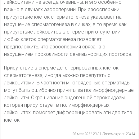
лейкоцитами не всегда очевидны, и это особенно
важно в случаях азооспермии. При азооспермии
присутствие клеток сперматогенеза указывает на
нарушение сперматогенеза в яичках, в то время как
присутствие лейкоцитов в сперме при отсутствии
любых клеток сперматогенеза позволяет
предположить, что азооспермия связана с
нарушением проходимости семявыносящих протоков.
Присутствие в сперме дегенерированных клеток
сперматогенеза, иногда можно перепутать с
лейкоцитами. В частности многоядерные сперматиды
могут быть ошибочно приняты за полиморфноядерные
лейкоциты. Окрашивание эндогенной пероксидазы,
которая присутствует в полиморфноядерных
лейкоцитах, помогает дифференцировать эти два типа
клеток.
28 мая 2011 20:31
Просмотров: 29414