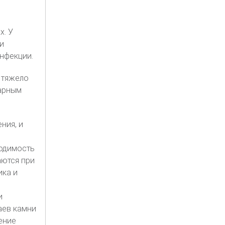
х. У
и
нфекции.
 тяжело
харным
ния, и
ходимость
аются при
ика и
и
аев камни
ение