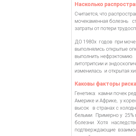
Насколько распростра
Считается, что распростр
мочекаменная болезнь ст
затраты от потери трудос
ДО 1980х годов при моче
выполнялись открытые оп
выполнить нефрэктомию. 
литотрипсии и эндоскопич
изменилась и открытая хи
Каковы факторы риска
Генетика: камни почек р
Америке и Африке, у кор
высок в странах с холод
белыми. Примерно у 25% 
болезни. Хотя наследстве
подтверждающие взаимосв