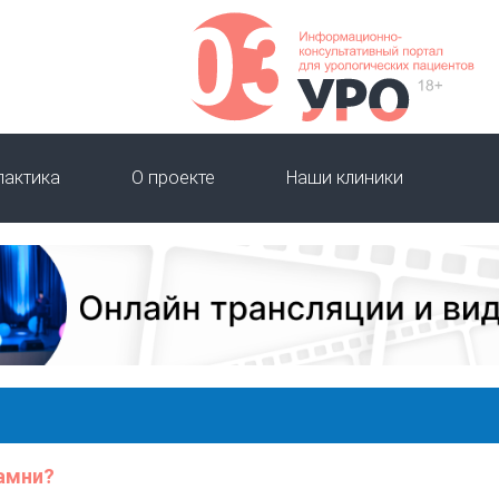
лактика
О проекте
Наши клиники
амни?