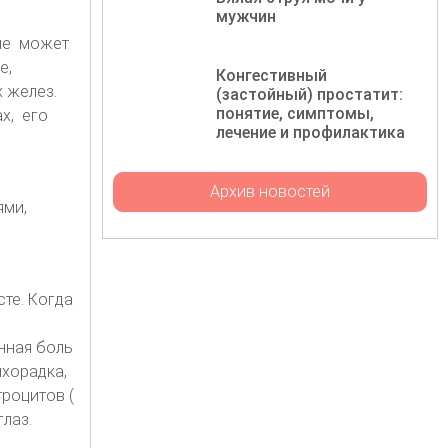
мужчин
оче может
е,
Конгестивный
 желез.
(застойный) простатит:
понятие, симптомы,
х, его
лечение и профилактика
Архив новостей
ями,
те. Когда
нная боль
хорадка,
роцитов (
лаз.