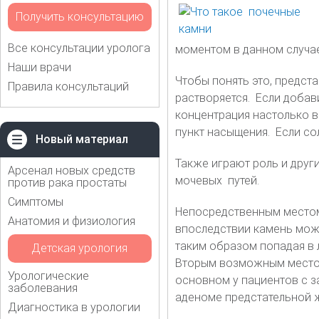
Получить консультацию
Все консультации уролога
моментом в данном случа
Наши врачи
Чтобы понять это, предста
Правила консультаций
растворяется. Если добав
концентрация настолько в
пункт насыщения. Если со
Новый материал
Также играют роль и друг
Арсенал новых средств
мочевых путей.
против рака простаты
Симптомы
Непосредственным местом 
Анатомия и физиология
впоследствии камень може
таким образом попадая в 
Детская урология
Вторым возможным местом
Урологические
основном у пациентов с з
заболевания
аденоме предстательной 
Диагностика в урологии