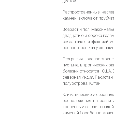
диетой.
Распространенные насле
камней, включают трубчат
Возраст и пол. Максимал
двадцатью и сорока года
связанные с инфекцией мо
распространены у женщин
География: распространен
пустыне, в тропических 
болезни относятся США, 
северная Индия, Пакистан
полуострова, Китай.
Климатические и сезонны
расположения на развит
косвенным за счет воздей
каменей ( особенно моче