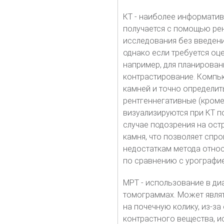
КТ - наиболее информати
получается с помощью рен
исследования без введени
однако если требуется оц
например, для планирова
контрастирование. Компью
камней и точно определит
рентгеннегативные (кром
визуализируются при КТ п
случае подозрения на ост
камня, что позволяет спр
недостаткам метода относ
по сравнению с урографи
МРТ - использование в ди
томограммах. Может явля
на почечную колику, из-за
контрастного вещества, и