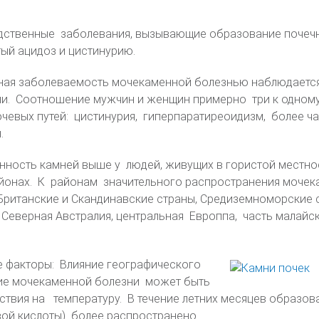
дственные заболевания, вызывающие образование почеч
ый ацидоз и цистинурию.
ьная заболеваемость мочекаменной болезнью наблюдает
ми. Соотношение мужчин и женщин примерно три к одному
чевых путей: цистинурия, гиперпаратиреоидизм, более ч
.
ность камней выше у людей, живущих в гористой местнос
районах. К районам значительного распространения моче
Британские и Скандинавские страны, Средиземноморские 
, Северная Австралия, центральная Европпа, часть малайс
е факторы: Влияние географического
ие мочекаменной болезни может быть
ствия на температуру. В течение летних месяцев образов
вой кислоты) более распространено.