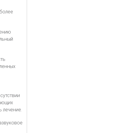
 более
лению
ельный
сть
ленных
исутствии
гающих
 лечение.
развуковое