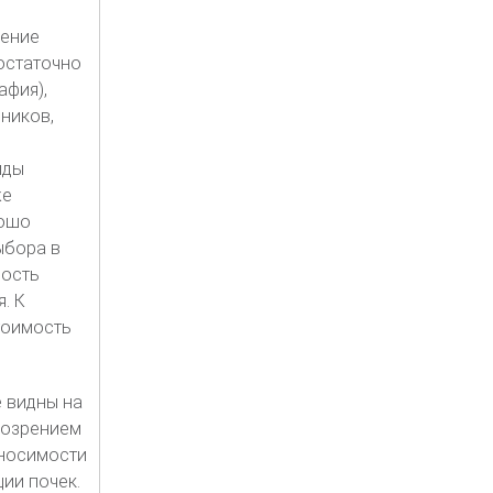
жение
остаточно
афия),
ников,
иды
же
рошо
ыбора в
ность
. К
тоимость
е видны на
дозрением
еносимости
ии почек.