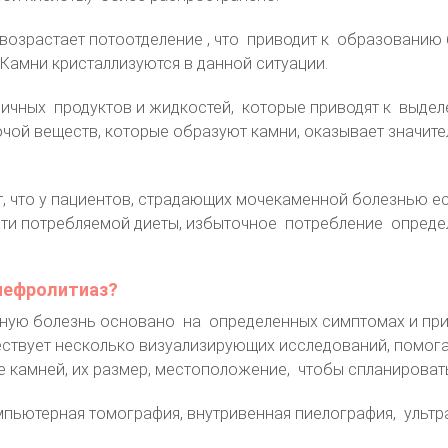
возрастает потоотделение , что приводит к образованию
Камни кристаллизуются в данной ситуации.
личных продуктов и жидкостей, которые приводят к выде
чой веществ, которые образуют камни, оказывает значит
, что у пациентов, страдающих мочекаменной болезнью е
и потребляемой диеты, избыточное потребление опреде
нефролитиаз?
ную болезнь основано на определенных симптомах и пр
ествует несколько визуализирующих исследований, помо
 камней, их размер, местоположение, чтобы спланировать
пьютерная томография, внутривенная пиелография, ульт