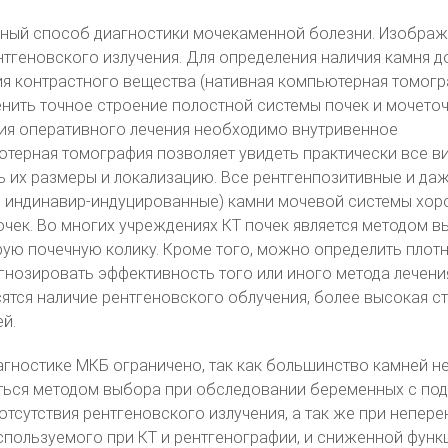
вный способ диагностики мочекаменной болезни. Изобра
тгеновского излучения. Для определения наличия камня д
я контрастного вещества (нативная компьютерная томогр
енить точное строение полостной системы почек и мочеточ
ния оперативного лечения необходимо внутривенное
терная томография позволяет увидеть практически все в
ь их размеры и локализацию. Все рентгенпозитивные и да
е индинавир-индуцированные) камни мочевой системы хо
очек. Во многих учреждениях КТ почек является методом в
рую почечную колику. Кроме того, можно определить плот
огнозировать эффективность того или иного метода лечения
ятся наличие рентгеновского облучения, более высокая с
ей.
агностике МКБ ограничено, так как большинство камней н
ться методом выбора при обследовании беременных с по
 отсутствия рентгеновского излучения, а так же при непер
спользуемого при КТ и рентгенографии, и сниженной функц