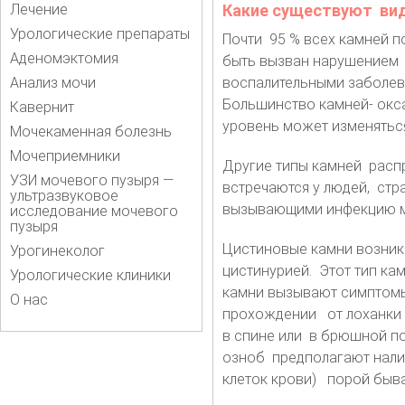
Лечение
Какие существуют ви
Урологические препараты
Почти 95 % всех камней 
Аденомэктомия
быть вызван нарушением 
Анализ мочи
воспалительными заболев
Большинство камней- окса
Кавернит
уровень может изменяться
Мочекаменная болезнь
Мочеприемники
Другие типы камней расп
УЗИ мочевого пузыря —
встречаются у людей, стр
ультразвуковое
вызывающими инфекцию м
исследование мочевого
пузыря
Цистиновые камни возник
Урогинеколог
цистинурией. Этот тип ка
Урологические клиники
камни вызывают симптом
О нас
прохождении от лоханки 
в спине или в брюшной п
озноб предполагают налич
клеток крови) порой быва