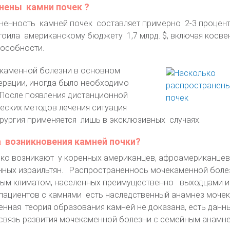
нены камни почек ?
аненность камней почек составляет примерно 2-3 процента
оила американскому бюджету 1,7 млрд. $, включая косве
пособности.
каменной болезни в основном
ерации, иногда было необходимо
После появления дистанционной
еских методов лечения ситуация
рургия применяется лишь в эксклюзивных случаях.
 возникновения камней почки?
едко возникают у коренных американцев, афроамериканцев
енных израильтян. Распространеннось мочекаменной бол
ным климатом, населенных преимущественно выходцами и
пациентов с камнями есть наследственный анамнез моче
нная теория образования камней не доказана, есть данн
язь развития мочекаменной болезни с семейным анамне