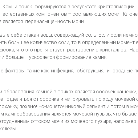
Камни почек формируются в результате кристаллизации
естественных компонентов – составляющих мочи. Ключ
е является перенасыщенность мочи.
вьте себе стакан воды, содержащий соль. Если соли немног
ить большее количество соли, то в определенный момент 
ысока, что это препятствует растворению кристаллов. На
ли больше - ускоряется формирование камня.
ие факторы, такие как инфекция, обструкция, инородные т
образования камней в почках является сосочек чашечки,
т отделяться от сосочка и мигрировать по ходу мочевой 
лоханку, лоханочно-мочеточниковый сегмент и потом в мо
 камнеобразования является мочевой пузырь, что бывает
атрудненным оттоком мочи из мочевого пузыря, например 
железы.