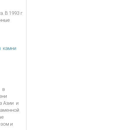
. В 1993 г
нные
 в
езни
з Азии и
каменной
ые
зом и