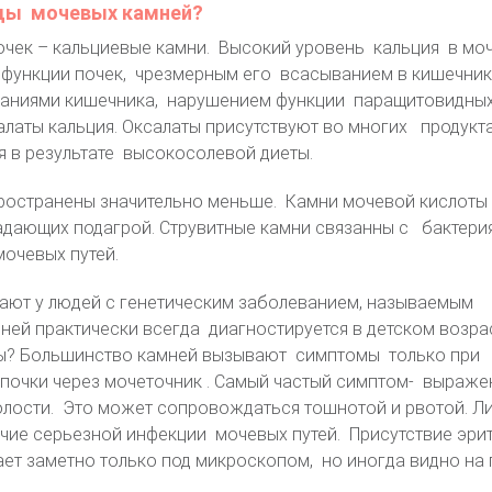
ды мочевых камней?
почек – кальциевые камни. Высокий уровень кальция в м
функции почек, чрезмерным его всасыванием в кишечник
аниями кишечника, нарушением функции паращитовидных
латы кальция. Оксалаты присутствуют во многих продукта
 в результате высокосолевой диеты.
ространены значительно меньше. Камни мочевой кислоты
адающих подагрой. Струвитные камни связанны с бактери
очевых путей.
ают у людей с генетическим заболеванием, называемым
мней практически всегда диагностируется в детском возрас
ы? Большинство камней вызывают симптомы только при
почки через мочеточник . Самый частый симптом- выраже
олости. Это может сопровождаться тошнотой и рвотой. Ли
ие серьезной инфекции мочевых путей. Присутствие эрит
ет заметно только под микроскопом, но иногда видно на г