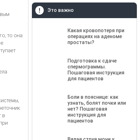
Это важно
евым
Какая кровопотеря при
о, то она
операциях на аденоме
простаты?
ее
ступает
Подготовка к сдаче
спермограммы.
ела
Пошаговая инструкция
для пациентов
Боли в пояснице: как
системы,
узнать, болят почки или
четочник.
нет? Пошаговая
инструкция для
 в
пациентов
при
Вялая струя мочи у