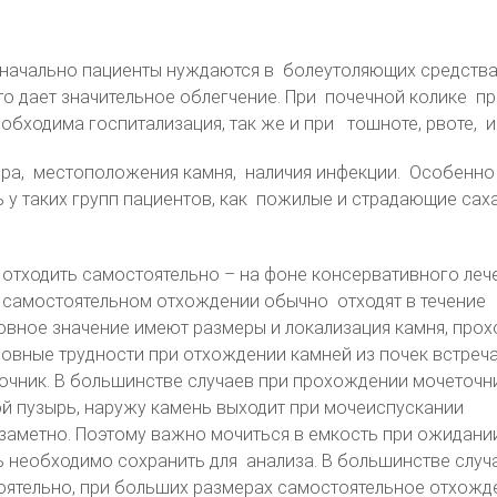
значально пациенты нуждаются в болеутоляющих средства
о дает значительное облегчение. При почечной колике пр
ходима госпитализация, так же и при тошноте, рвоте, и
ера, местоположения камня, наличия инфекции. Особенно
 у таких групп пациентов, как пожилые и страдающие са
 отходить самостоятельно – на фоне консервативного лече
 самостоятельном отхождении обычно отходят в течение
овное значение имеют размеры и локализация камня, про
овные трудности при отхождении камней из почек встреч
очник. В большинстве случаев при прохождении мочеточн
й пузырь, наружу камень выходит при мочеиспускании
заметно. Поэтому важно мочиться в емкость при ожидани
 необходимо сохранить для анализа. В большинстве случ
оятельно, при больших размерах самостоятельное отхожд