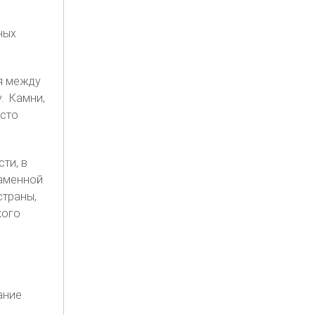
ных
ся между
. Камни,
асто
ти, в
каменной
страны,
кого
ание