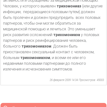
активности и обращению за медицинской помощью.
Человек, у которого выявлен
трихомониаз
(или другие
инфекции, передающиеся половым путем) должен
быть пролечен и должен предупредить всех половых
партнеров, чтобы они могли обратиться за
медицинской помощью и лечиться. Это уменьшает
риск развития осложнений
трихомониаза
у половых
партнеров и риск реинфецирования человека,
больного
трихомониазом
. Должен быть
приостановлен сексуальный контакт с человеком,
больным
трихомониазом
, и всеми ее или его
недавними половыми партнерами до полного
излечения и исчезновения симптомов.
26 февраля 2009 14:34
Просмотров: 45003