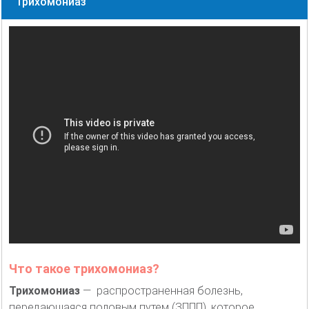
Трихомониаз
Что такое трихомониаз?
Трихомониаз
— распространенная болезнь,
передающаяся половым путем (ЗППП), которое