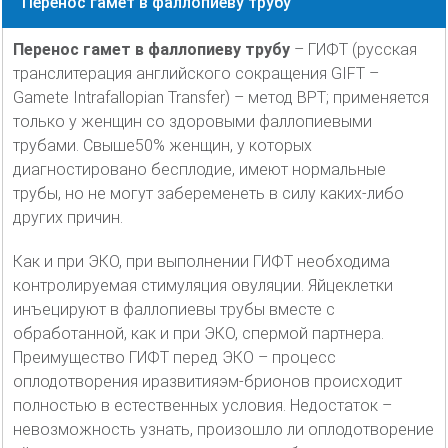
Перенос гамет в фаллопиеву трубу
Перенос гамет в фаллопиеву трубу
– ГИФТ (русская
транслитерация английского сокращения GIFT –
Gamete Intrafallopian Transfer) – метод ВРТ; применяется
только у женщин со здоровыми фаллопиевыми
трубами. Свыше50% женщин, у которых
диагностировано бесплодие, имеют нормальные
трубы, но не могут забеременеть в силу каких-либо
других причин.
Как и при ЭКО, при выполнении ГИФТ необходима
контролируемая стимуляция овуляции. Яйцеклетки
инъецируют в фаллопиевы трубы вместе с
обработанной, как и при ЭКО, спермой партнера.
Преимущество ГИФТ перед ЭКО – процесс
оплодотворения иразвитияэм-брионов происходит
полностью в естественных условия. Недостаток –
невозможность узнать, произошло ли оплодотворение