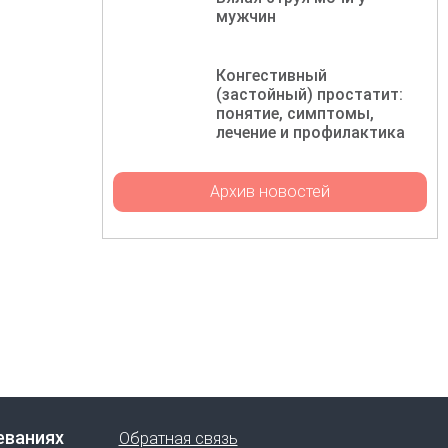
мужчин
Конгестивный
(застойный) простатит:
понятие, симптомы,
лечение и профилактика
Архив новостей
еваниях
Обратная связь