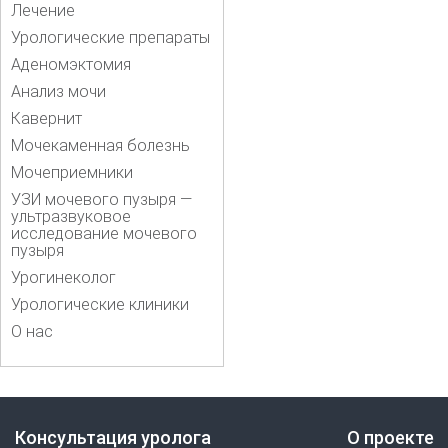
Лечение
Урологические препараты
Аденомэктомия
Анализ мочи
Кавернит
Мочекаменная болезнь
Мочеприемники
УЗИ мочевого пузыря —
ультразвуковое
исследование мочевого
пузыря
Урогинеколог
Урологические клиники
О нас
Консультация уролога
О проекте