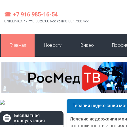
☎ +7 916 985-16-54
UNICLINICA пн-пт 8:00-20:00 мск, сб-вс 8:00-17:00 мск
Главная
Новости
Видео
Профи
Терапия недержания моч
Бесплатная
Лечение недержания моч
консультация
уролога
контролировать и понимат