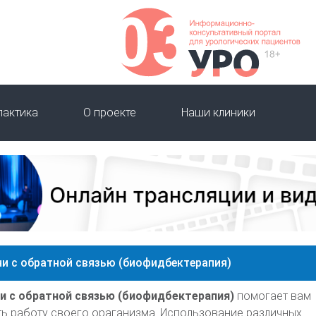
лактика
О проекте
Наши клиники
и с обратной связью (биофидбектерапия)
и с обратной связью (биофидбектерапия)
помогает вам
ь работу своего ораганизма. Использование различных