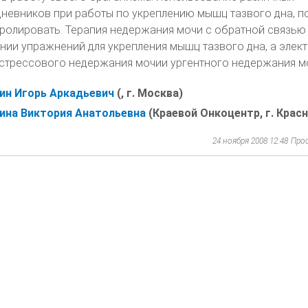
дневников при работы по укреплению мышц тазвого дна, п
нролировать. Терапия недержания мочи с обратной связью
нии упражнений для укрепления мышц тазвого дна, а элек
 стрессового недержания мочии ургентного недержания м
ин Игорь Аркадьевич
(, г. Москва)
ина Виктория Анатольевна
(Краевой Онкоцентр, г. Крас
24 ноября 2008 12:48
Про