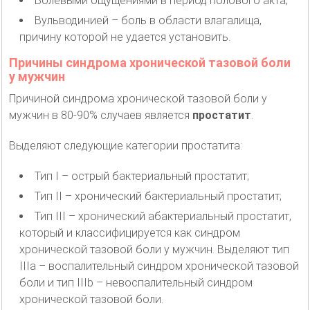
Болевыми ощущениями в период полового акта;
Вульводинией – боль в области влагалища,
причину которой не удается установить.
Причины синдрома хронической тазовой боли
у мужчин
Причиной синдрома хронической тазовой боли у
мужчин в 80-90% случаев является
простатит
.
Выделяют следующие категории простатита:
Тип I – острый бактериальный простатит;
Тип II – хронический бактериальный простатит;
Тип III – хронический абактериальный простатит,
который и классифицируется как синдром
хронической тазовой боли у мужчин. Выделяют тип
IIIa – воспалительный синдром хронической тазовой
боли и тип IIIb – невоспалительный синдром
хронической тазовой боли.