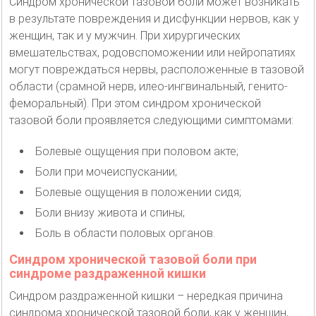
Синдром хронической тазовой боли может возникать
в результате повреждения и дисфункции нервов, как у
женщин, так и у мужчин. При хирургических
вмешательствах, родовспоможении или нейропатиях
могут повреждаться нервы, расположенные в тазовой
области (срамной нерв, илео-ингвинальный, генито-
феморальный). При этом синдром хронической
тазовой боли проявляется следующими симптомами:
Болевые ощущения при половом акте;
Боли при мочеиспускании;
Болевые ощущения в положении сидя;
Боли внизу живота и спины;
Боль в области половых органов.
Синдром хронической тазовой боли при
синдроме раздраженной кишки
Синдром раздраженной кишки – нередкая причина
синдрома хронической тазовой боли, как у женщин,