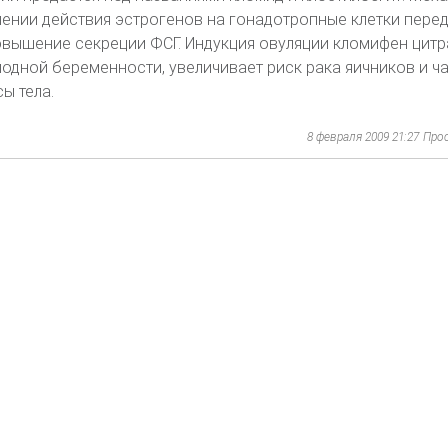
лении действия эстрогенов на гонадотропные клетки пере
овышение секреции ФСГ. Индукция овуляции кломифен цит
одной беременности, увеличивает риск рака яичников и ч
ы тела.
8 февраля 2009 21:27
Про