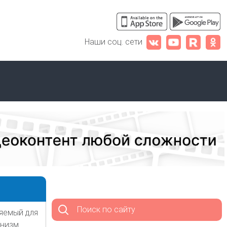
Наши соц. сети
Поиск по сайту
яемый для
анизм