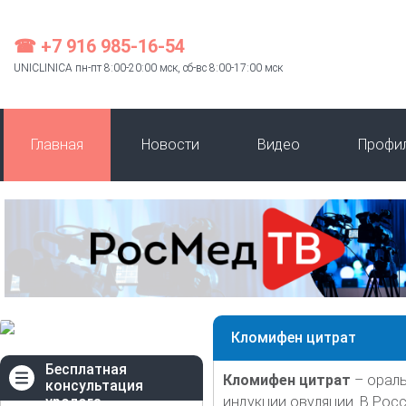
☎ +7 916 985-16-54
UNICLINICA пн-пт 8:00-20:00 мск, сб-вс 8:00-17:00 мск
Главная
Новости
Видео
Профи
Кломифен цитрат
Бесплатная
Кломифен цитрат
– ораль
консультация
уролога
индукции овуляции. В Рос