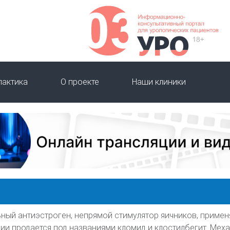
лактика
О проекте
Наши клиники
ный антиэстроген, непрямой стимулятор яичников, примен
сии продается под названиями кломид и клостилбегит. Мех