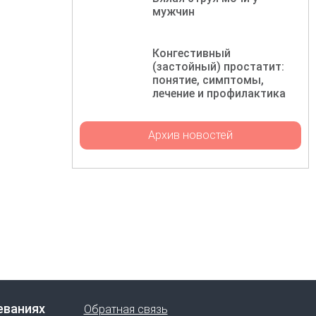
мужчин
Конгестивный
(застойный) простатит:
понятие, симптомы,
лечение и профилактика
Архив новостей
еваниях
Обратная связь