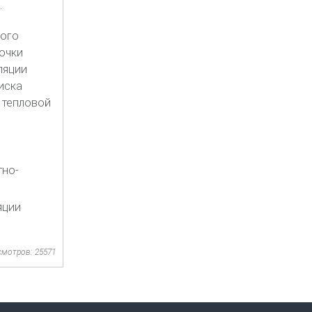
.
ного
почки
ляции
иска
 тепловой
тно-
яции
смотров: 25571