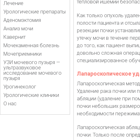
тепловой ишемии безопас
Лечение
Урологические препараты
Как только опухоль удал
Аденомэктомия
полости пациента и отсыл
Анализ мочи
резекции почки устанавл
Кавернит
утечку мочи в течение пе
Мочекаменная болезнь
до того, как пациент вып
довольно сложная операци
Мочеприемники
специализированное обуч
УЗИ мочевого пузыря —
ультразвуковое
исследование мочевого
Лапароскопическое уд
пузыря
Лапароскопическая методи
Урогинеколог
Удаление рака почки или 
Урологические клиники
абляции (удаление при по
О нас
почки небольших размеров
необходимости пережимат
Лапароскопическая абляц
почки. Только после опред