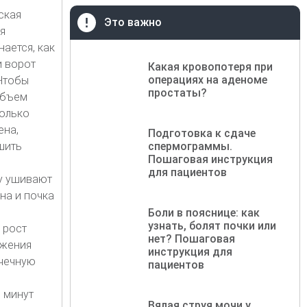
ская
Это важно
я
ается, как
и ворот
Какая кровопотеря при
операциях на аденоме
 Чтобы
простаты?
объем
только
ена,
Подготовка к сдаче
шить
спермограммы.
Пошаговая инструкция
для пациентов
у ушивают
на и почка
Боли в пояснице: как
узнать, болят почки или
 рост
нет? Пошаговая
ажения
инструкция для
очечную
пациентов
 минут
Вялая струя мочи у