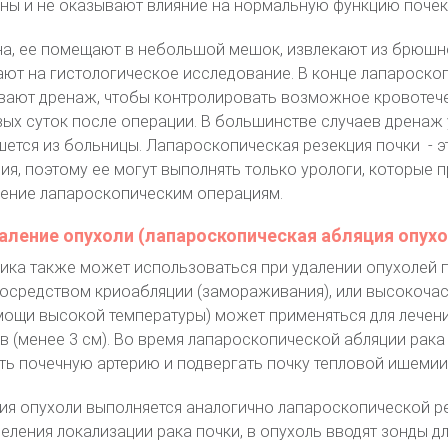
ны и не оказывают влияние на нормальную функцию почек
ена, ее помещают в небольшой мешок, извлекают из брюшн
ают на гистологическое исследование. В конце лапароско
ивают дренаж, чтобы контролировать возможное кровотеч
рвых суток после операции. В большинстве случаев дренаж
ишется из больницы. Лапароскопическая резекция почки - э
я, поэтому ее могут выполнять только урологи, которые 
ение лапароскопическим операциям.
аление опухоли (лапароскопическая абляция опухо
ка также может использоваться при удалении опухолей п
посредством криоабляции (замораживания), или высокоча
мощи высокой температуры) может применяться для лечени
 (менее 3 см). Во время лапароскопической абляции рака 
ь почечную артерию и подвергать почку тепловой ишемии
ия опухоли выполняется аналогично лапароскопической р
еления локализации рака почки, в опухоль вводят зонды д