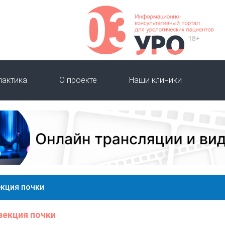
лактика
О проекте
Наши клиники
кция почки
зекция почки