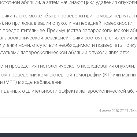
стотной абляции, а затем начинают цикл удаления опухоли
 почки также может быть проведена при помощи перкутан
ы), но при локализации опухоли на передней поверхности 
п предпочтительнее. Преимущества лапароскопической аб
апароскопической резекцией почки состоят: в снижении р
и утечки мочи, отсутствии необходимости подвергать почку
татками лапароскопической абляции опухоли являются:
сти проведения гистологического исследования опухоли,
том проведении компьютерной томографии (КТ) или магни
 (МРТ) в ходе наблюдения
ет данных о длительности эффекта лапароскопической абл
4 июля 2010 22:51
Про