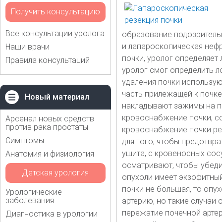
Получить консультацию
Все консультации уролога
образование подозрительн
и лапароскопическая нефр
Наши врачи
почки, уролог определяет
Правила консультаций
уролог смог определить л
удаления почки использую
часть прилежащей к почке
Новый материал
накладывают зажимы на по
кровоснабжение почки, с
Арсенал новых средств
против рака простаты
кровоснабжение почки ре
Симптомы
для того, чтобы предотвра
ушита, с кровеносных со
Анатомия и физиология
осматривают, чтобы убедит
Детская урология
опухоли имеет экзофитный 
почки не большая, то опу
Урологические
заболевания
артерию, но такие случаи 
пережатие почечной артер
Диагностика в урологии