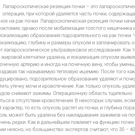
Лапароскопическая резекция почки – это лапароскопиче
операция, при которой удаляется часть почки, содержаща
ое на рак почки. Лапароскопическая резекция почки начин
эктомия, однако после мобилизации толстого кишечника 
 локализацию образования подозрительного на рак почки.
окализацию, глубину и размеры опухоли и запланировать 
т лапароскопическое ультразвуковое исследование. Как 
 жировой клетчатки удалена, и локализация опухоли выявл
чечную артерию и иногда на почечную вену, чтобы умень
оздавая так называемую тепловую ишемию. После того как
дуцировано, подозрительное образование удаляют и почк
тить утечку мочи и кровотечение. Как только опухоль удале
судов снимают зажимы. Операционную область тщательно
ься в отсутствии кровотечения. В некоторых случаях, если
характер, то есть опухоль растет из почки, и глубина пор
холь может быть удалена без накладывания зажимов на п
очень редки. Как в дальнейшем повлияет на функцию почек
ии неясно, но большинство экспертов считают, что 30 – 40