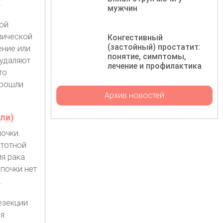
.
мужчин
ой
пической
Конгестивный
(застойный) простатит:
ение или
понятие, симптомы,
 удаляют
лечение и профилактика
то
прошли
Архив новостей
ли)
очки.
стотной
я рака
почки нет
.
езекции
ля