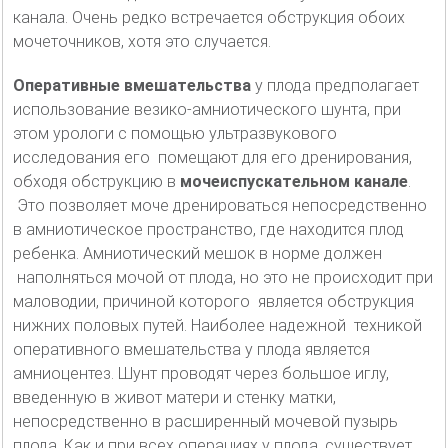
канала. Очень редко встречается обструкция обоих
мочеточников, хотя это случается.
Оперативные вмешательства
у плода предполагает
использование везико-амниотического шунта, при
этом урологи с помощью ультразвукового
исследования его помещают для его дренирования,
обходя обструкцию в
мочеиспускательном канале
.
Это позволяет моче дренироваться непосредственно
в амниотическое пространство, где находится плод
ребенка. Амниотический мешок в норме должен
наполняться мочой от плода, но это не происходит при
маловодии, причиной которого является обструкция
нижних половых путей. Наиболее надежной техникой
оперативного вмешательства у плода является
амниоцентез. Шунт проводят через большое иглу,
введенную в живот матери и стенку матки,
непосредственно в расширенный мочевой пузырь
плода. Как и при всех операциях у плода, существует