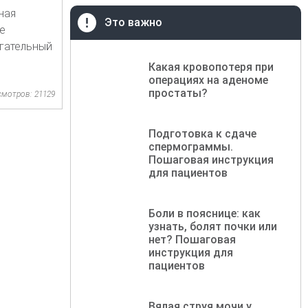
ная
Это важно
е
гательный
Какая кровопотеря при
операциях на аденоме
простаты?
смотров: 21129
Подготовка к сдаче
спермограммы.
Пошаговая инструкция
для пациентов
Боли в пояснице: как
узнать, болят почки или
нет? Пошаговая
инструкция для
пациентов
Вялая струя мочи у