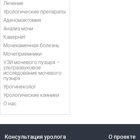
Лечение
Урологические препараты
Аденомэктомия
Анализ мочи
Кавернит
Мочекаменная болезнь
Мочеприемники
УЗИ мочевого пузыря —
ультразвуковое
исследование мочевого
пузыря
Урогинеколог
Урологические клиники
О нас
Консультация уролога
О проекте