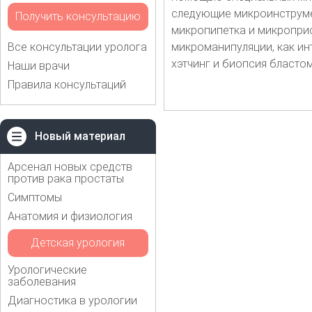
следующие микроинструме
Получить консультацию
микропипетка и микроприс
Все консультации уролога
микроманипуляции, как и
хэтчинг и биопсия бласто
Наши врачи
Правила консультаций
Новый материал
Арсенал новых средств
против рака простаты
Симптомы
Анатомия и физиология
Детская урология
Урологические
заболевания
Диагностика в урологии