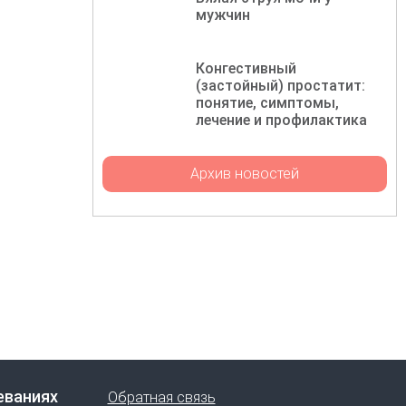
мужчин
Конгестивный
(застойный) простатит:
понятие, симптомы,
лечение и профилактика
Архив новостей
еваниях
Обратная связь