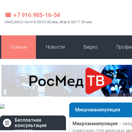
☎ +7 916 985-16-54
UNICLINICA пн-пт 8:00-20:00 мск, сб-вс 8:00-17:00 мск
Главная
Новости
Видео
Профи
Микроманипуляция
Бесплатная
Микроманипуляция
– мик
консультация
уролога
помощью специальных мик