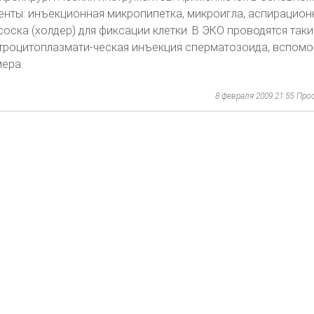
нты: инъекционная микропипетка, микроигла, аспирацион
оска (холдер) для фиксации клетки. В ЭКО проводятся таки
нтроцитоплазмати-ческая инъекция сперматозоида, вспомо
мера.
8 февраля 2009 21:55
Про