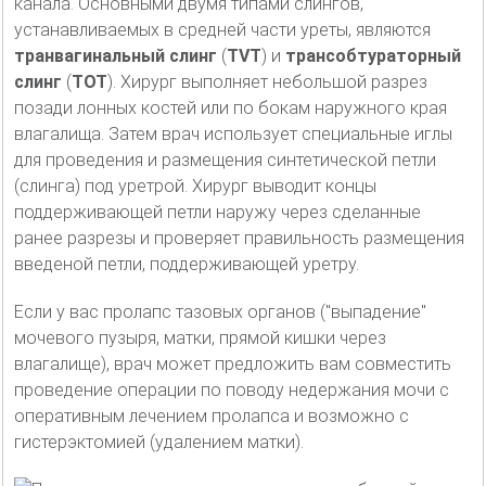
канала. Основными двумя типами слингов,
устанавливаемых в средней части уреты, являются
транвагинальный слинг
(
TVT
) и
трансобтураторный
слинг
(
TOT
). Хирург выполняет небольшой разрез
позади лонных костей или по бокам наружного края
влагалища. Затем врач использует специальные иглы
для проведения и размещения синтетической петли
(слинга) под уретрой. Хирург выводит концы
поддерживающей петли наружу через сделанные
ранее разрезы и проверяет правильность размещения
введеной петли, поддерживающей уретру.
Если у вас пролапс тазовых органов ("выпадение"
мочевого пузыря, матки, прямой кишки через
влагалище), врач может предложить вам совместить
проведение операции по поводу недержания мочи с
оперативным лечением пролапса и возможно с
гистерэктомией (удалением матки).