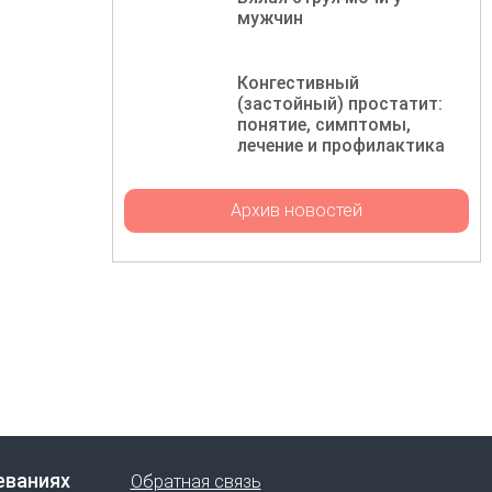
мужчин
Конгестивный
(застойный) простатит:
понятие, симптомы,
лечение и профилактика
Архив новостей
еваниях
Обратная связь