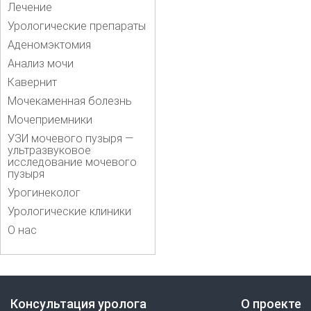
Лечение
Урологические препараты
Аденомэктомия
Анализ мочи
Кавернит
Мочекаменная болезнь
Мочеприемники
УЗИ мочевого пузыря —
ультразвуковое
исследование мочевого
пузыря
Урогинеколог
Урологические клиники
О нас
Консультация уролога
О проекте