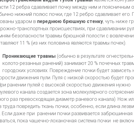
ласти 12 ребра сдавливает почку между ним и поясничным 
бычно нижний полюс почки, где 12 ребро сдавливает его. 
рованы ударом в
переднюю брюшную стенку
, чуть ниже г
 дорожно-транспортных происшествиях, при сдавливании ру
емням безопасности травмы брюшной полости с вовлечен
авляют 11 % (из них половина являются травмы почек).
Проникающие травмы
(обычно в результате огнестрель
колото-резанных ранений) занимают 20 % почечных трав
городских условиях. Повреждение почки будет зависеть 
корости движения пули. Пуля с низкой скоростью будет про
. При ранении пулей с высокой скоростью движения нужно
 пулевого канала создается зона молекулярного сотрясения
ого раз превосходящая диаметр раневого канала). Нож ил
 труда повредить ткань почки, особенно, если длина лезв
. Если даже при ранении почки развивается забрюшинная 
ваться, пока чашечно-лоханочная система почки не включ