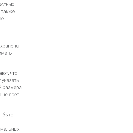
остных
 также
ие
охранена
иметь
ают, что
 указать
й размера
 не дает
т быть
имальных