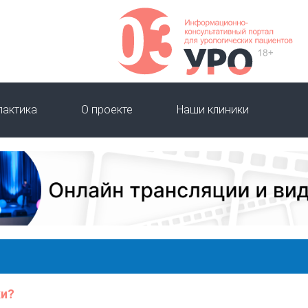
лактика
О проекте
Наши клиники
ки?