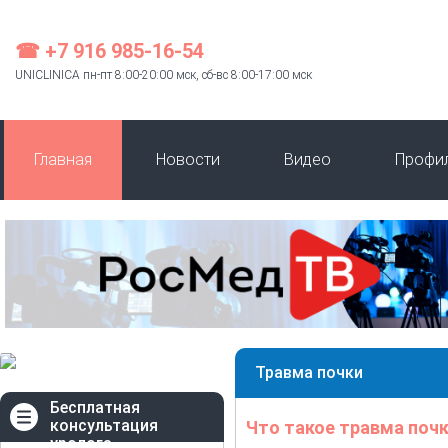
☎ +7 916 985-16-54
UNICLINICA пн-пт 8:00-20:00 мск, сб-вс 8:00-17:00 мск
Главная
Новости
Видео
Профи
Травма почки
Бесплатная
консультация
Что такое травма поч
уролога