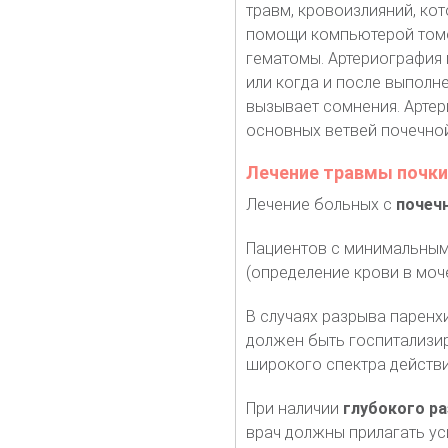
травм, кровоизлияний, ко
помощи компьютерой томо
гематомы. Артериография
или когда и после выпол
вызывает сомнения. Артер
основных ветвей почечной 
Лечение травмы почки
Лечение больных с
почеч
Пациентов с минимальным
(определение крови в моч
В случаях разрыва паренх
должен быть госпитализир
широкого спектра действи
При наличии
глубокого р
врач должны прилагать ус