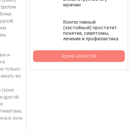
мужчин
отделом
Почки
рудной
Конгестивный
(застойный) простатит:
лем
понятие, симптомы,
ием
лечение и профилактика
ных и
Архив новостей
м в
не только
никать во
 (зона
и другой
ия
гематома,
ена в зону