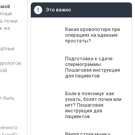
вмой
Это важно
итный
в, почки
к же
Какая кровопотеря при
операциях на аденоме
простаты?
ортные
.
Подготовка к сдаче
 урологов
спермограммы.
Пошаговая инструкция
кой
для пациентов
Боли в пояснице: как
т быть
узнать, болят почки или
нет? Пошаговая
инструкция для
пациентов
сенного
Вялая струя мочи у
 (ушиб)