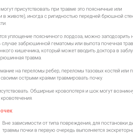
 могут присутствовать при травме это поясничные или
 в животе), иногда с ригидностью передней брюшной сте
ти.
тся уплощение поясничного лордоза, можно заподозрить 
 случае забрюшинной гематомы или выпота почечная тра
онкого кишечника, который может вводить доктора в забл
брюшинная травма.
мание на переломы ребер, переломы тазовых костей или 
 своими острыми краями травмировать почку.
исутствовать. Обширные кровопотеря и шок могут возникн
 кровотечения.
почек
Вне зависимости от типа повреждения, для постановки д
травмы почки в первую очередь выполняется экскреторн