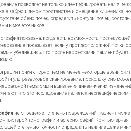
ование позволяет не только идентифицировать наличие к
уха в забрюшинном простанстве и смещение кишечника, но
сутствие обеих почек, определить контуры почек, состоян
емы и мочеточников.
рография показана, когда есть возможность последующей
ледоваение показывает, если у противоположной почки с
самым убедившись, что после нефрэктомии пациент будет 
нкцию.
графии почки спорно, тем не менее некоторые врачи счит
ойти ультразвуковое сканирование, поскольку оно может
ефральной гематомы и выявления динамичеких изменени
считают, что это исследование является неспецифическим и
.
рафия
не определяет степень повреждений, пациент може
омпьютерой томографии и артериографий. Компьютерная
большей степенью точности определить наличие даже мин