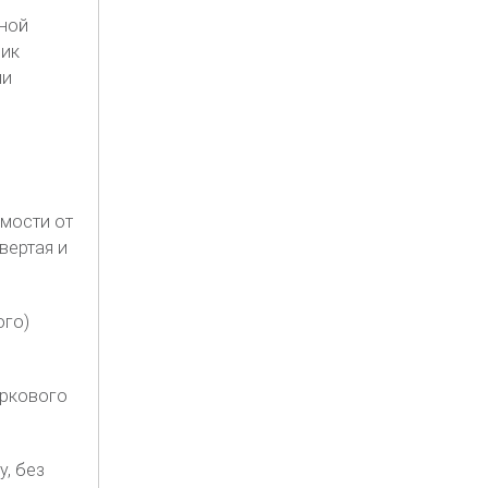
ной
ник
ии
имости от
вертая и
ого)
оркового
, без