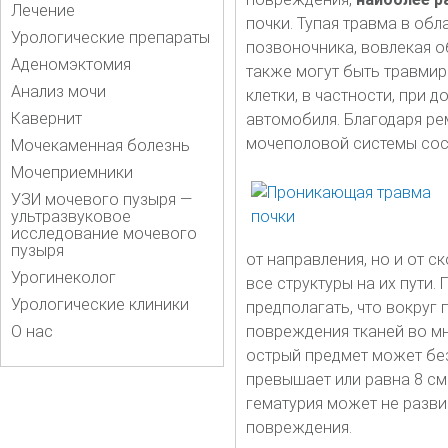
Лечение
почки. Тупая травма в об
Урологические препараты
позвоночника, вовлекая о
Аденомэктомия
также могут быть травми
Анализ мочи
клетки, в частности, при
Кавернит
автомобиля. Благодаря р
мочеполовой системы сост
Мочекаменная болезнь
Мочеприемники
УЗИ мочевого пузыря —
ультразвуковое
исследование мочевого
пузыря
от направления, но и от с
Урогинеколог
все структуры на их пути
Урологические клиники
предполагать, что вокруг
О нас
повреждения тканей во мн
острый предмет может без
превышает или равна 8 см
гематурия может не разви
повреждения.