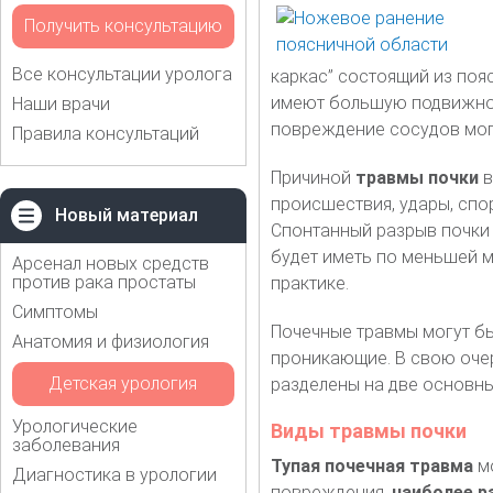
Получить консультацию
Все консультации уролога
каркас” состоящий из поя
имеют большую подвижнос
Наши врачи
повреждение сосудов могу
Правила консультаций
Причиной
травмы почки
в
происшествия, удары, спо
Новый материал
Спонтанный разрыв почки 
будет иметь по меньшей м
Арсенал новых средств
против рака простаты
практике.
Симптомы
Почечные травмы могут бы
Анатомия и физиология
проникающие. В свою очер
Детская урология
разделены на две основны
Урологические
Виды травмы почки
заболевания
Тупая почечная травма
мо
Диагностика в урологии
повреждения,
наиболее р