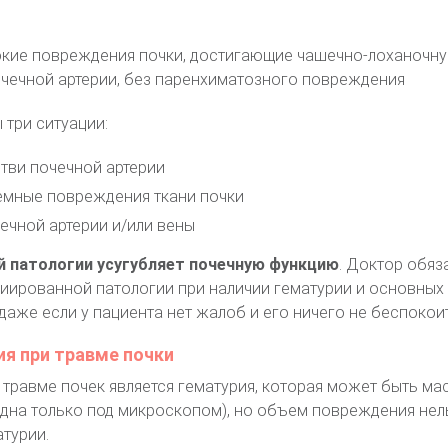
кие повреждения почки, достигающие чашечно-лоханочну
чечной артерии, без паренхиматозного повреждения
три ситуации:
тви почечной артерии
мные повреждения ткани почки
ечной артерии и/или вены
й патологии усугубляет почечную функцию
. Доктор обяз
иированной патологии при наличии гематурии и основных
даже если у пациента нет жалоб и его ничего не беспокоит
ия при травме почки
равме почек является гематурия, которая может быть ма
дна только под микроскопом), но объем повреждения нел
турии.