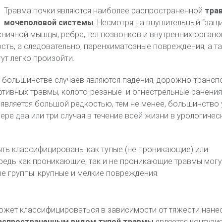
Травма почки являются наиболее распространенной
тра
мочеполовой системы
. Несмотря на внушительный “защ
сничной мышцы, ребра, тел позвонков и внутренних органо
ть, а следовательно, паренхиматозные повреждения, а та
т легко произойти.
 большинстве случаев являются падения, дорожно-трансп
ртивных травмы, колото-резаные и огнестрельные ранения
является большой редкостью, тем не менее, большинство
ере два или три случая в течение всей жизни в урологичес
ть классифицированы как тупые (не проникающие) или
едь как проникающие, так и не проникающие травмы могу
е группы: крупные и мелкие повреждения.
жет классифицироваться в зависимости от тяжести нане
аспространенным видом тупой травмы
является контузия