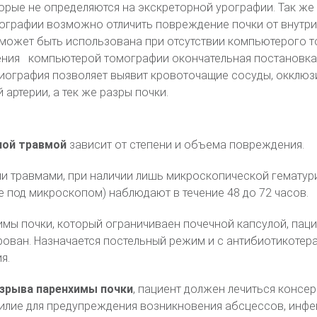
торые не определяются на экскреторной урографии. Так же
графии возможно отличить повреждение почки от внутр
 может быть использована при отсутствии компьютерого 
нения компьютерой томографии окончательная постановка
иография позволяет выявит кровоточащие сосуды, окклюз
артерии, а тек же разры почки.
ной травмой
зависит от степени и объема повреждения.
и травмами, при наличии лишь микроскопической гематур
е под микроскопом) наблюдают в течение 48 до 72 часов.
имы почки, который ограничиваен почечной капсулой, паци
ован. Назначается постельный режим и с антибиотикотер
я.
азрыва паренхимы почки
, пациент должен лечиться консер
илие для предупреждения возникновения абсцессов, инфе