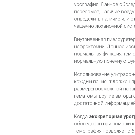
урография. Данное обслед
переломов, наличие возд
определить наличие или от
чашечно-лоханочной сист
Внутривенная пиелоурете
нефрэктомии. Данное исс
нормальная функция, тем 
нормальную почечную фу
Использование ультрасоно
каждый пациент должен пр
размеры возможной паран
гематомы, другие авторы 
достаточной информацией
Когда
экскреторная урог
обследован при помощи к
томография позволяет с 