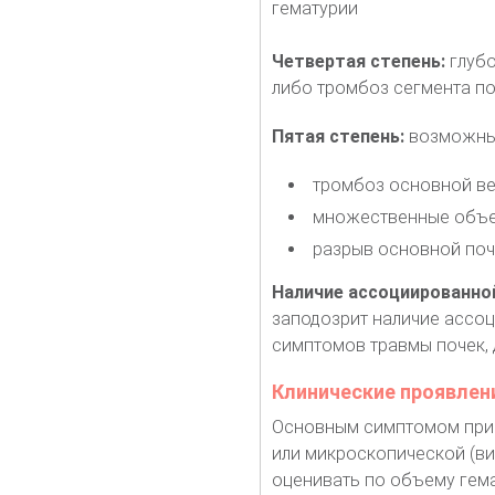
гематурии
Четвертая степень:
глубо
либо тромбоз сегмента по
Пятая степень:
возможны 
тромбоз основной ве
множественные объе
разрыв основной поч
Наличие ассоциированно
заподозрит наличие ассоц
симптомов травмы почек, 
Клинические проявлен
Основным симптомом при т
или микроскопической (ви
оценивать по объему гема