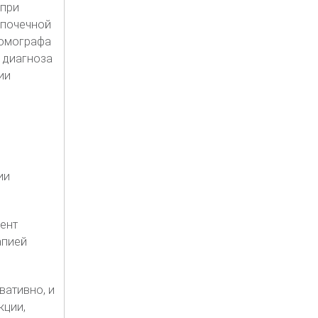
 при
ипочечной
томографа
 диагноза
ии
ии
ент
апией
вативно, и
кции,