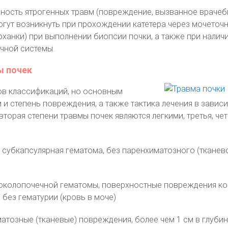
ность ятрогенных травм (повреждение, вызванное врачеб
огут возникнуть при прохождении катетера через мочеточ
ханки) при выполнении биопсии почки, а также при налич
чной системы.
ы почек
ов классификаций, но основным
 и степень повреждения, а также тактика лечения в завис
вторая степени травмы почек являются легкими, третья, чет
 субкапсулярная гематома, без паренхиматозного (тканев
околопочечной гематомы, поверхностные повреждения к
, без гематурии (кровь в моче)
тозные (тканевые) повреждения, более чем 1 см в глубину