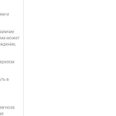
нки и
наличие
вма может
уждение,
перелом
уть в
иагноза
ая