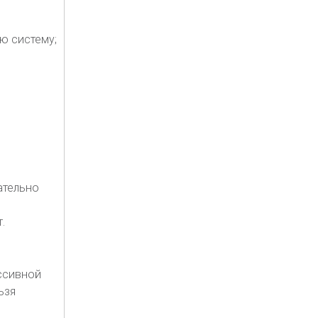
ю систему;
ательно
.
ссивной
ьзя