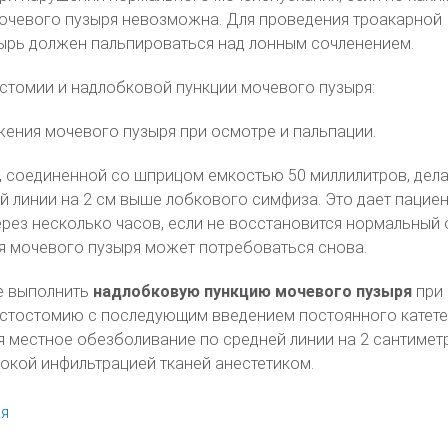
мочевого пузыря невозможна. Для проведения троакарной
ырь должен пальпироваться над лонным сочленением.
стомии и надлобковой пункции мочевого пузыря:
ения мочевого пузыря при осмотре и пальпации.
, соединенной со шприцом емкостью 50 миллилитров, дел
й линии на 2 см выше лобкового симфиза. Это дает пациен
ерез несколько часов, если не восстановится нормальный 
я мочевого пузыря может потребоваться снова.
е выполнить
надлобковую пункцию мочевого пузыря
при
истостомию с последующим введением постоянного катете
я местное обезболивание по средней линии на 2 сантиме
окой инфильтрацией тканей анестетиком.