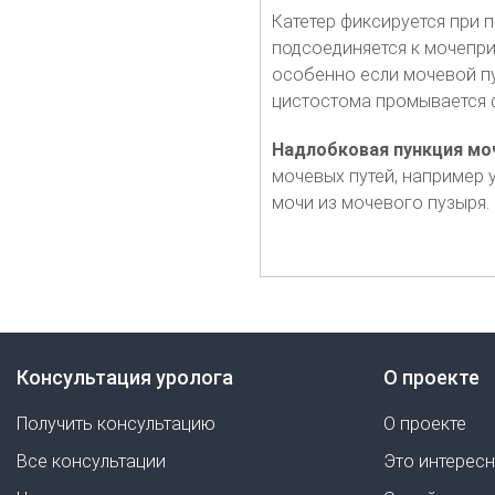
Катетер фиксируется при 
подсоединяется к мочепри
особенно если мочевой пу
цистостома промывается 
Надлобковая пункция мо
мочевых путей, например
мочи из мочевого пузыря.
Консультация уролога
О проекте
Получить консультацию
О проекте
Все консультации
Это интерес