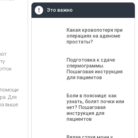
Это важно
Какая кровопотеря при
операциях на аденоме
простаты?
ают
Подготовка к сдаче
ту
спермограммы.
отток
Пошаговая инструкция
для пациентов
 помощи
Боли в пояснице: как
ра. Для
узнать, болят почки или
тра выше
нет? Пошаговая
инструкция для
пациентов
Вялая струя мочи у