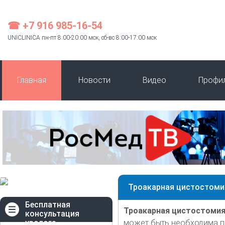
☎ +7 916 985-16-54
UNICLINICA пн-пт 8:00-20:00 мск, сб-вс 8:00-17:00 мск
Главная
Новости
Видео
Профи
Троакарная цистостоми
Бесплатная
Троакарная цистостоми
консультация
уролога
может быть необходима п