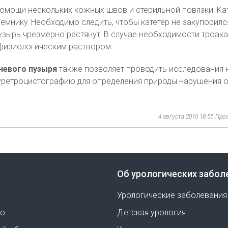
помощи нескольких кожных швов и стерильной повязки. Ка
емнику. Необходимо следить, чтобы катетер не закупорилс
зырь чрезмерно растянут. В случае необходимости троак
физиологическим раствором.
чевого пузыря
также позволяет проводить исследования 
 уретроцистографию для определения природы нарушения о
4 августа 2010 18:55
Про
Об урологических забол
Урологические заболевания
но
Детская урология