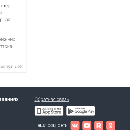
тетер
я,
арная
нижних
ттока
смотров: 37554
еваниях
Обратная связь
Наши соц. сети