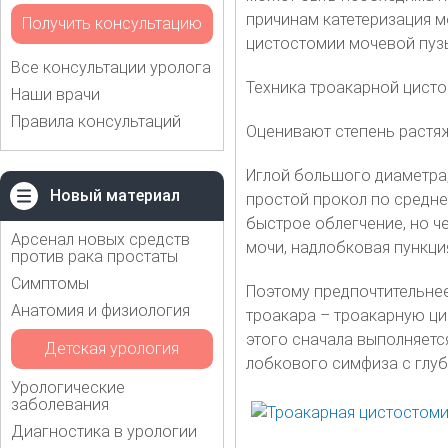
причинам катетеризация 
Получить консультацию
цистостомии мочевой пуз
Все консультации уролога
Техника троакарной цисто
Наши врачи
Правила консультаций
Оценивают степень растяж
Иглой большого диаметра
Новый материал
простой прокол по средне
быстрое облегчение, но ч
Арсенал новых средств
мочи, надлобковая пункци
против рака простаты
Симптомы
Поэтому предпочтительне
Анатомия и физиология
троакара – троакарную ц
этого сначала выполняетс
Детская урология
лобкового симфиза с глуб
Урологические
заболевания
Диагностика в урологии