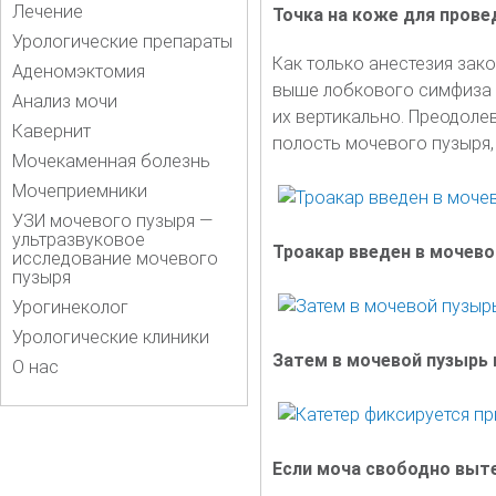
Лечение
Точка на коже для пров
Урологические препараты
Как только анестезия зак
Аденомэктомия
выше лобкового симфиза и
Анализ мочи
их вертикально. Преодоле
Кавернит
полость мочевого пузыря,
Мочекаменная болезнь
Мочеприемники
УЗИ мочевого пузыря —
ультразвуковое
Троакар введен в мочево
исследование мочевого
пузыря
Урогинеколог
Урологические клиники
Затем в мочевой пузырь 
О нас
Если моча свободно выте