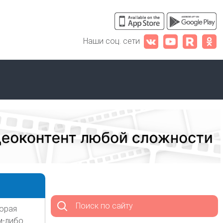
Наши соц. сети
Поиск по сайту
торая
м-либо