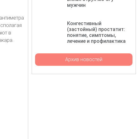
мужчин
сантиметра
Конгестивный
асполагая
(застойный) простатит:
ают в
понятие, симптомы,
акара.
лечение и профилактика
Архив новостей