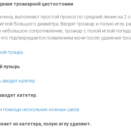
едения троакарной цистостомии
ончена, выполняют простой прокол по средней линии на 2 
глой большого диаметра. Вводят троакар и полую иглу, р
в небольшое сопротивление, троакар с полой иглой попад
 что подтверждается появлением мочи после удаления тро
й пузырь
вводят катетер.
кает из катетера, полую иглу удаляют.