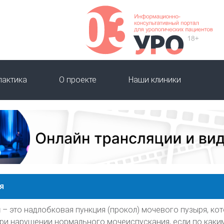
лактика
О проекте
Наши клиники
я
я
– это надлобковая пункция (прокол) мочевого пузыря, ко
ри нарушении нормального мочеиспускания, если по каки