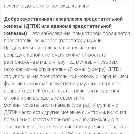
лечению, до форм опасных для жизни.
Доброкачественная гиперплазия предстательной
железы (ДГПЖ или аденома предстательной
железеы)
– это заболевание, при котором поражается
предстательная железа (простата) у мужчин.
Предстательная железа является частью
репродуктивной системы у мужчин. Простата
расположена в малом тазу под мочевым пузырем,
окружая мочеиспускательный канал (уретру). ДГПЖ –
это увеличение предстательной железы с нарушением
функции нижних мочевых путей у мужчин старшего
возраста. ДГПЖ может стать причиной нарушения
оттока мочи вследствие сдавления
мочеиспускательного канала (уретры). У мужчин с
ДГПЖ часто есть другие мочевые симптомы, включая
повышение частоты позывов к мочеиспусканию в
течение дня и ночью. Большинство мужчин в возрасте
старше 60 лет страдают ДГПЖ в той или иной форме,