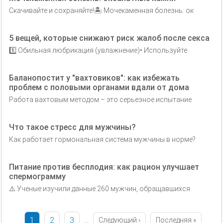
Скачивайте и сохраняйте!🏝 Мочекаменная болезнь: ок
5 вещей, которые снижают риск жалоб после секса
1️⃣ Обильная любрикация (увлажнение)• Используйте
Баланопостит у "вахтовиков": как избежать
проблем с половыми органами вдали от дома
Работа вахтовым методом – это серьезное испытание
Что такое стресс для мужчины?
Как работает гормональная система мужчины в норме?
Питание против бесплодия: как рацион улучшает
спермограмму
⚠️ Ученые изучили данные 260 мужчин, обращавшихся
Текущая
1
Страница
2
Страница
3
…
Нумерация
Следующая
Следующий ›
Последняя
Последняя »