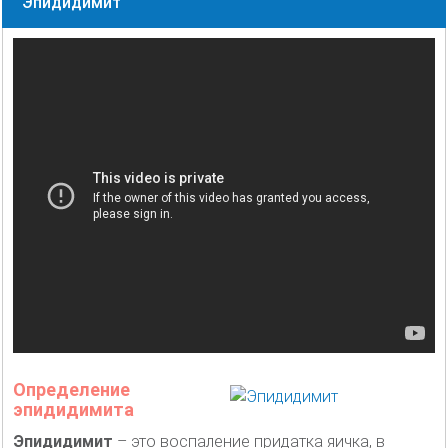
Эпидидимит
Определение
эпидидимита
Эпидидимит
– это воспаление придатка яичка, в