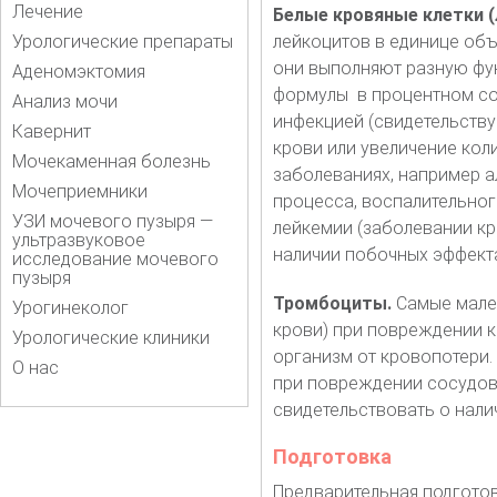
Лечение
Белые кровяные клетки (
Урологические препараты
лейкоцитов в единице объ
они выполняют разную фун
Аденомэктомия
формулы в процентном со
Анализ мочи
инфекцией (свидетельству
Кавернит
крови или увеличение кол
Мочекаменная болезнь
заболеваниях, например а
Мочеприемники
процесса, воспалительног
УЗИ мочевого пузыря —
лейкемии (заболевании кр
ультразвуковое
наличии побочных эффекта
исследование мочевого
пузыря
Тромбоциты.
Самые мален
Урогинеколог
крови) при повреждении 
Урологические клиники
организм от кровопотери.
О нас
при повреждении сосудов.
свидетельствовать о нали
Подготовка
Предварительная подготов