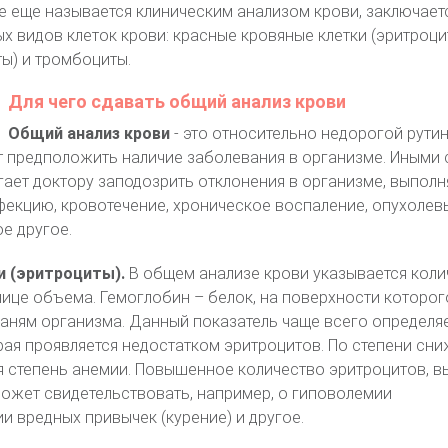
е еще называется клиническим анализом крови, заключает
х видов клеток крови: красные кровяные клетки (эритроци
ты) и тромбоциты.
Для чего сдавать общий анализ крови
Общий анализ крови
- это относительно недорогой рути
т предположить наличие заболевания в организме. Иными 
ает доктору заподозрить отклонения в организме, выполн
екцию, кровотечение, хроническое воспаление, опухолев
е другое.
и (эритроциты).
В общем анализе крови указывается коли
нице объема. Гемоглобин – белок, на поверхности которог
каням организма. Данный показатель чаще всего определяе
рая проявляется недостатком эритроцитов. По степени сн
я степень анемии. Повышенное количество эритроцитов, в
ожет свидетельствовать, например, о гиповолемии
и вредных привычек (курение) и другое.