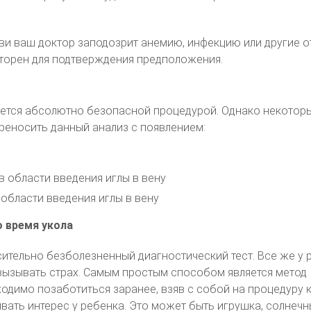
ви ваш доктор заподозрит анемию, инфекцию или другие о
вторен для подтверждения предположения.
ается абсолютно безопасной процедурой. Однако некотор
реносить данный анализ с появлением:
 области введения иглы в вену
области введения иглы в вену
о время укола
ительно безболезненный диагностический тест. Все же у 
вызывать страх. Самым простым способом является метод
ходимо позаботиться заранее, взяв с собой на процедуру 
вать интерес у ребенка. Это может быть игрушка, солнечн