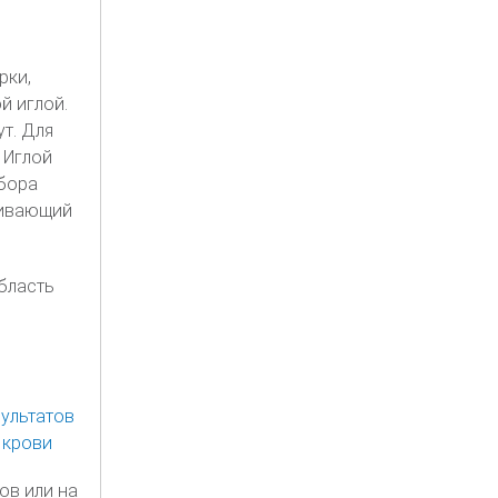
рки,
й иглой.
т. Для
 Иглой
бора
ягивающий
бласть
ов или на