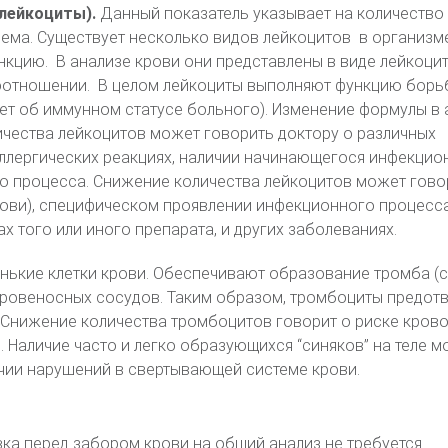
лейкоциты).
Данный показатель указывает на количество
ема. Существует несколько видов лейкоцитов в организме
кцию. В анализе крови они представлены в виде лейкоци
отношении. В целом лейкоциты выполняют функцию борь
ет об иммунном статусе больного). Изменение формулы в 
ичества лейкоцитов может говорить доктору о различных
ллергических реакциях, наличии начинающегося инфекцио
о процесса. Снижение количества лейкоцитов может гово
ови), специфическом проявлении инфекционного процесса
х того или иного препарата, и других заболеваниях.
ькие клетки крови. Обеспечивают образование тромба (с
кровеносных сосудов. Таким образом, тромбоциты предот
 Снижение количества тромбоцитов говорит о риске кров
 Наличие часто и легко образующихся “синяков” на теле м
чии нарушений в свертывающей системе крови.
ка перед забором крови на общий анализ не требуется.