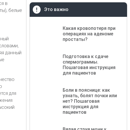
ся в
Это важно
ты), белые
Какая кровопотеря при
операциях на аденоме
нный
простаты?
словами,
яя данный
Подготовка к сдаче
ые
спермограммы.
Пошаговая инструкция
для пациентов
чество
о
Боли в пояснице: как
тся для
узнать, болят почки или
ижения
нет? Пошаговая
инструкция для
ысокий
пациентов
Вялая струя мочи у