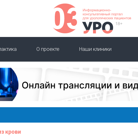
лактика
О проекте
Наши клиники
из крови