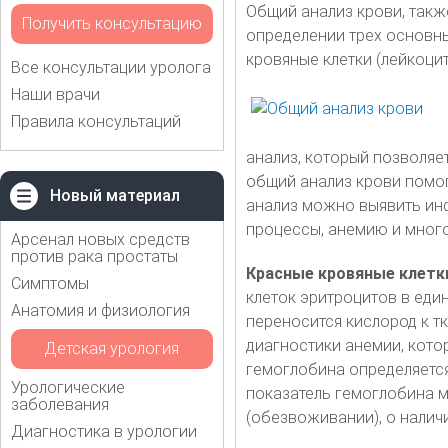
Общий анализ крови, такж
Получить консультацию
определении трех основны
кровяные клетки (лейкоци
Все консультации уролога
Наши врачи
Правила консультаций
анализ, который позволяе
общий анализ крови помог
Новый материал
анализ можно выявить инф
процессы, анемию и много
Арсенал новых средств
против рака простаты
Красные кровяные клетк
Симптомы
клеток эритроцитов в еди
Анатомия и физиология
переносится кислород к т
диагностики анемии, кото
Детская урология
гемоглобина определяетс
Урологические
показатель гемоглобина м
заболевания
(обезвоживании), о наличи
Диагностика в урологии