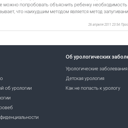
кже можно попробовать объяснить ребенку необходимость
зывает, что наихудшим методом является метод запугивани
26 апреля 2011 23:54
Про
Об урологических забол
Урологические заболевания
но
Детская урология
ой об урологии
Как не попасть к урологу
логии
Уровеб
нфиденциальности