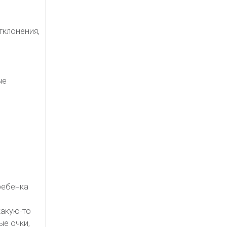
тклонения,
ые
ребенка
какую-то
ые очки,