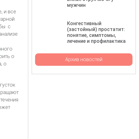
мужчин
, и все
тарной
Конгестивный
бы с
(застойный) простатит:
анализе
понятие, симптомы,
лечение и профилактика
нного
рить о
Архив новостей
, о
густок
вращают
отечения
ожет