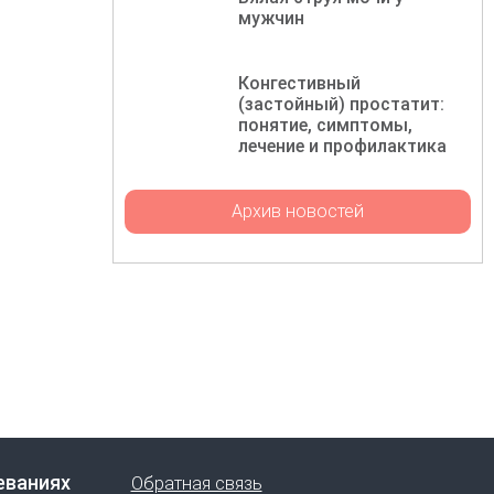
мужчин
Конгестивный
(застойный) простатит:
понятие, симптомы,
лечение и профилактика
Архив новостей
еваниях
Обратная связь