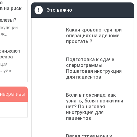
ло
в на риск
Это важно
елезы?
якуляций,
Какая кровопотеря при
след
операциях на аденоме
простаты?
 снижают
секса
Подготовка к сдаче
ация
спермограммы.
ьзуйте
Пошаговая инструкция
для пациентов
 нарративы
Боли в пояснице: как
узнать, болят почки или
нет? Пошаговая
инструкция для
пациентов
Вялая струя мочи у