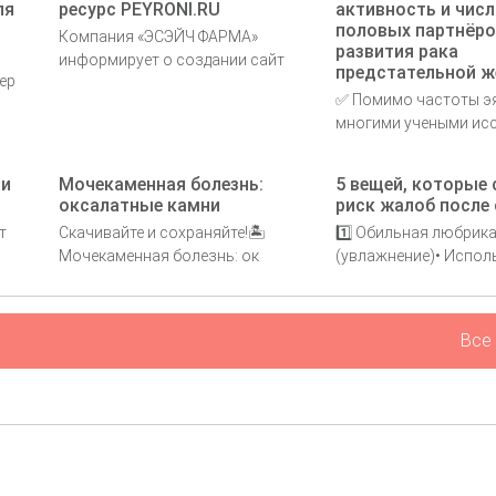
ля
ресурс PEYRONI.RU
активность и чис
половых партнёро
Компания «ЭСЭЙЧ ФАРМА»
развития рака
информирует о создании сайт
предстательной ж
ер
✅ Помимо частоты э
многими учеными ис
 и
Мочекаменная болезнь:
5 вещей, которые
оксалатные камни
риск жалоб после 
т
Скачивайте и сохраняйте!🏝
1️⃣ Обильная любрик
Мочекаменная болезнь: ок
(увлажнение)• Испол
Все