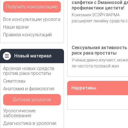
салфетки с Dманнозой д
Получить консультацию
профилактики цистита!
Компания ЭСЭЙЧ ФАРМА
Все консультации уролога
расширяет линейку средств с
Наши врачи
Правила консультаций
Сексуальная активность
риск рака простаты
Новый материал
Учёные давно изучают, може
ли частота половой жиз
Арсенал новых средств
против рака простаты
Симптомы
Нарративы
Анатомия и физиология
Детская урология
Урологические
заболевания
Диагностика в урологии