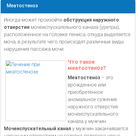
Меатостеноз
Иногда может произойти
обструкция наружного
отверстия
мочеиспускательного канала (уретры),
расположенное на головке пениса, откуда выделяется
моча, в результате чего происходят различные виды
нарушения пассажа мочи.
Что такое
меатостеноз?
Меатостеноз
– это
врожденное или
приобретенное
аномальное сужение
наружного отверстия
мочеиспускательного
канала у мужчин.
Мочеиспускательный канал
у мужчин заканчивается
наружным отверстием на головке полового члена.