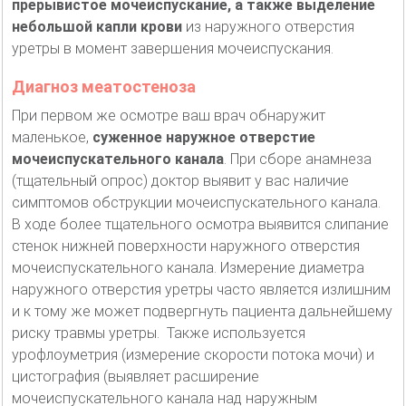
прерывистое мочеиспускание, а также выделение
небольшой капли крови
из наружного отверстия
уретры в момент завершения мочеиспускания.
Диагноз меатостеноза
При первом же осмотре ваш врач обнаружит
маленькое,
суженное наружное отверстие
мочеиспускательного канала
. При сборе анамнеза
(тщательный опрос) доктор выявит у вас наличие
симптомов обструкции мочеиспускательного канала.
В ходе более тщательного осмотра выявится слипание
стенок нижней поверхности наружного отверстия
мочеиспускательного канала. Измерение диаметра
наружного отверстия уретры часто является излишним
и к тому же может подвергнуть пациента дальнейшему
риску травмы уретры. Также используется
урофлоуметрия (измерение скорости потока мочи) и
цистография (выявляет расширение
мочеиспускательного канала над наружным