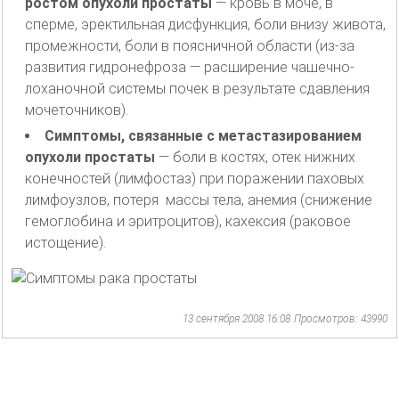
ростом опухоли простаты
— кровь в моче, в
сперме, эректильная дисфункция, боли внизу живота,
промежности, боли в поясничной области (из-за
развития гидронефроза — расширение чашечно-
лоханочной системы почек в результате сдавления
мочеточников).
Симптомы, связанные с метастазированием
опухоли простаты
— боли в костях, отек нижних
конечностей (лимфостаз) при поражении паховых
лимфоузлов, потеря массы тела, анемия (снижение
гемоглобина и эритроцитов), кахексия (раковое
истощение).
13 сентября 2008 16:08
Просмотров: 43990