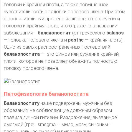
головки и крайней плоти, а также повышенной
чувствительностью головки полового члена. При этом
в воспалительный процесс чаще всего вовлечены и
головка и крайняя плоть, что отражено в названии
заболевания -
баланопостит
(от греческого
balanos
— головка полового члена и
posthe
— крайняя плоть).
Одно из самых распространенных последствий
баланопостита
— это фимоз или сужение крайней
плоти, которое не позволяет обнажить полностью
головку полового члена.
Патофизиология баланопостита
Баланопоститу
чаще подвержены мужчины без
обрезания, не соблюдающие должным образом
правила личной гигиены. Раздражение, вызванное
смегмой (греч. smegma — мыло, мазь; синоним —
препуциальная смазка) и выделениями,