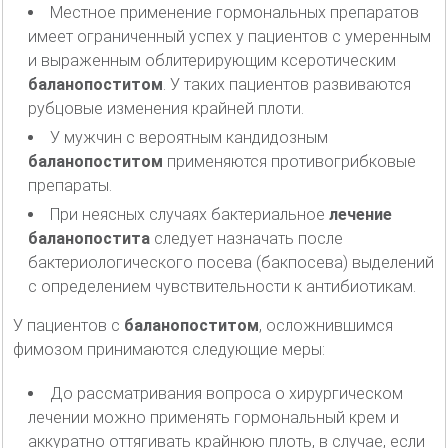
Местное применение гормональных препаратов
имеет ограниченный успех у пациентов с умеренным
и выраженным облитерирующим ксеротическим
баланопоститом
. У таких пациентов развиваются
рубцовые изменения крайней плоти.
У мужчин с вероятным кандидозным
баланопоститом
применяются противогрибковые
препараты.
При неясных случаях бактериальное
лечение
баланопостита
следует назначать после
бактериологического посева (бакпосева) выделений
с определением чувствительности к антибиотикам.
У пациентов с
баланопоститом
, осложнившимся
фимозом принимаются следующие меры:
До рассматривания вопроса о хирургическом
лечении можно применять гормональный крем и
аккуратно оттягивать крайнюю плоть, в случае, если