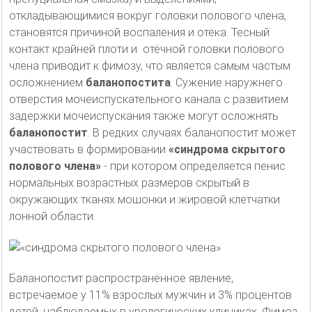
откладывающимися вокруг головки полового члена,
становятся причиной воспаления и отёка. Тесный
контакт крайней плоти и отёчной головки полового
члена приводит к фимозу, что является самым частым
осложнением
баланопостита
. Сужение наружнего
отверстия мочеиспускательного канала с развитием
задержки мочеиспускания также могут осложнять
баланопостит
. В редких случаях баланопостит может
участвовать в формировании
«синдрома скрытого
полового члена»
-
при котором определяется пенис
нормальных возрастных размеров скрытый в
окружающих тканях мошонки и жировой клетчатки
лонной области.
Баланопостит распространённое явление,
встречаемое у 11% взрослых мужчин и 3% процентов
детей, наблюдаемых в урологических клиниках. Фимоз,