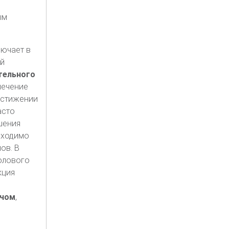
ым
лючает в
ей
тельного
лечение
остижении
асто
шения
бходимо
ов. В
олового
кция
ачом
,