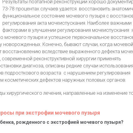
Результаты поэтапной реконструкции хорошо документир
73-78 процентах случаев удается восстановить анатомич
функциональное состояние мочевого пузыря с восстано
регулирования акта мочеиспускания. Наиболее важными
факторами в улучшении регулирования мочеиспускания 
го мочевого пузыря и успешное первоначальное восстано
у новорожденных. Конечно, бывают случаи, когда мочево
т восстановлению вследствие выраженного дефекта моче
д современной реконструктивной хирургии применять
становки диагноза, описаны редкие случаи использовани
тов подросткового возраста с нарушением регулирования
ем косметических дефектов наружных половых органов.
ды хирургического лечения, направленные на изменение то
росы при экстрофии мочевого пузыря
ебенка, рожденного с экстрофией мочевого пузыря?