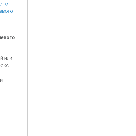
чевого
й или
люкс
ли