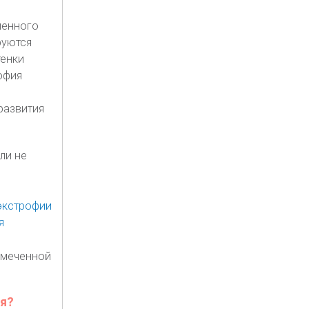
менного
руются
тенки
офия
развития
ли не
амеченной
ря?