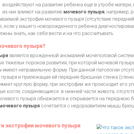
воздействуют на развитие ребенка еще в утробе матери,
из них влияют на развитие
мочевого пузыря
, например, 
ываемой экстрофия мочевого пузыря (отсутствие передней
ае, если у вашего новорожденного ребенка диагностирова
жны знать, как себя вести и на что рассчитывать.
мочевого пузыря?
ыря
является врожденной аномалией мочеполовой систем
х тяжелых пороков развития, при которой мочевой пузырь
ы имеют неправильную форму. При данной патологии отсут
 пузыря и прилежащая ей передняя брюшная стенка (стенка
имеет круглую форму, при экстрофии же происходит его у
ые кости, соединяющиеся в нижней части живота, отсутст
мочевого пузыря обнажается и открывается на переднюю
мочевого пузыря
сочетается с недоразвитием мышц брю
и экстрофии мочевого пузыря