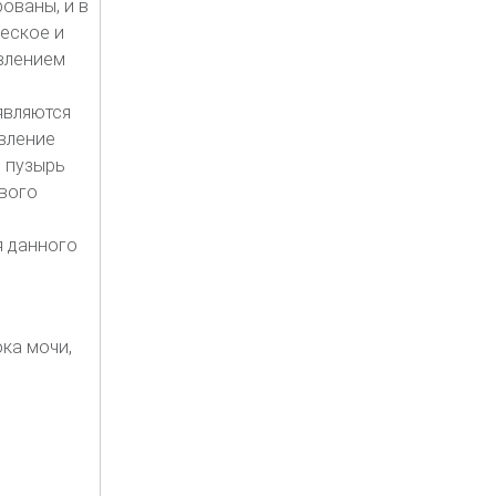
ованы, и в
еское и
влением
являются
вление
й пузырь
вого
я данного
ка мочи,