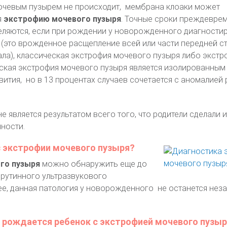
очевым пузырем не происходит, мембрана клоаки может
я
экстрофию мочевого пузыря
. Точные сроки преждевре
ляются, если при рождении у новорожденного диагности
(это врожденное расщепление всей или части передней с
ла), классическая экстрофия мочевого пузыря либо экстр
еская экстрофия мочевого пузыря является изолированным
тия, но в 13 процентах случаев сочетается с аномалией 
не является результатом всего того, что родители сделали и
ности.
з экстрофии мочевого пузыря?
го пузыря
можно обнаружить еще до
рутинного ультразвукового
ее, данная патология у новорожденного не останется нез
а рождается ребенок с экстрофией мочевого пузы