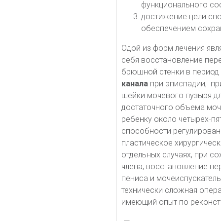
функционального со
достижение цели сп
обеспечением сохра
Одой из форм лечения яв
себя восстановление пере
брюшной стенки в период
канала
при эписпадии, при
шейки мочевого пузыря дл
достаточного объема моч
ребенку около четырех-пя
способности регулировани
пластическое хирургическ
отдельных случаях, при с
члена, восстановление пе
пениса и мочеиспускатель
технически сложная опер
имеющий опыт по реконст