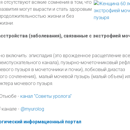
 отсутствуют всякие сомнения в том, что
развития могут вырасти и стать здоровым
продолжительностью жизни и без
жизни.
сстройства (заболевания), связанные с экстрофией мо
но включить: эписпадия (это врожденное расщепление все
чеиспускательного канала), пузырно-мочеточниковый реф
чевого пузыря в мочеточники и почки), лобковый диастаз
ого сочленения), малый мочевой пузырь (малый объем) и
нктера мочевого пузыря.
 Ютьюбе -
канал "Советы уролога"
-канале -
@myurolog
логический информационный портал