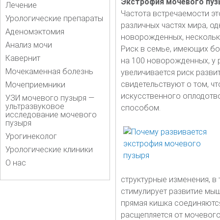
Экстрофия мочевого пуз
Лечение
Частота встречаемости эт
Урологические препараты
различных частях мира, од
Аденомэктомия
новорожденных, несколько 
Анализ мочи
Риск в семье, имеющих бо
Кавернит
на 100 новорожденных, у 
Мочекаменная болезнь
увеличивается риск разви
свидетельствуют о том, ч
Мочеприемники
искусственного оплодотво
УЗИ мочевого пузыря —
ультразвуковое
способом.
исследование мочевого
пузыря
Урогинеколог
Урологические клиники
О нас
структурные изменения, в
стимулирует развитие мыш
прямая кишка соединяются
расщепляется от мочевого