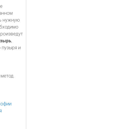
е
ванном
ть нужную
обходимо
произведут
узырь
,
 пузыря и
метод.