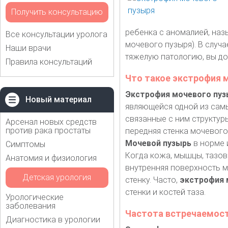
Получить консультацию
ребенка с аномалией, наз
Все консультации уролога
мочевого пузыря). В случ
Наши врачи
тяжелую патологию, вы дол
Правила консультаций
Что такое экстрофия 
Экстрофия мочевого пуз
Новый материал
являющейся одной из самы
связанные с ним структур
Арсенал новых средств
против рака простаты
передняя стенка мочевого
Мочевой пузырь
в норме 
Симптомы
Когда кожа, мышцы, тазов
Анатомия и физиология
внутренняя поверхность 
Детская урология
стенку. Часто,
экстрофия 
стенки и костей таза.
Урологические
заболевания
Частота встречаемост
Диагностика в урологии