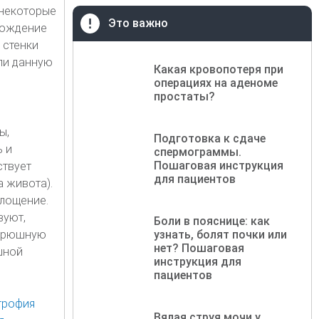
 некоторые
Это важно
рождение
 стенки
ли данную
Какая кровопотеря при
операциях на аденоме
простаты?
ы,
Подготовка к сдаче
 и
спермограммы.
Пошаговая инструкция
ствует
для пациентов
 живота).
площение.
вуют,
Боли в пояснице: как
 брюшную
узнать, болят почки или
нет? Пошаговая
шной
инструкция для
пациентов
Вялая струя мочи у