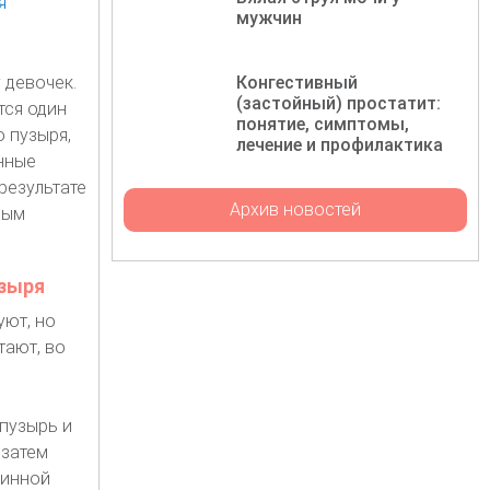
мужчин
 девочек.
Конгестивный
(застойный) простатит:
тся один
понятие, симптомы,
 пузыря,
лечение и профилактика
нные
результате
Архив новостей
ным
узыря
уют, но
тают, во
пузырь и
 затем
динной