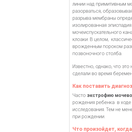
линии над примитивным м
разорваться, образовыва
разрыва мембраны опреде
изолированная эписпадия 
мочеиспускательного кана
клоаки. В целом, классич
врожденным пороком разви
позвоночного столба.
Известно, однако, что это 
сделали во время беремен
Как поставить диагно
Часто
экстрофию мочево
рождения ребенка в ходе 
исследования. Тем не мен
при рождении.
Что произойдет, когд