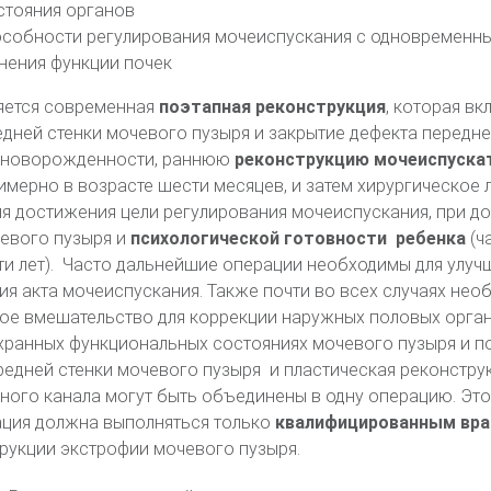
стояния органов
особности регулирования мочеиспускания с одновременн
нения функции почек
ляется современная
поэтапная реконструкция
, которая вк
дней стенки мочевого пузыря и закрытие дефекта передн
 новорожденности, раннюю
реконструкцию мочеиспуска
мерно в возрасте шести месяцев, и затем хирургическое 
я достижения цели регулирования мочеиспускания, при д
евого пузыря и
психологической готовности ребенка
(ч
ти лет). Часто дальнейшие операции необходимы для улуч
я акта мочеиспускания. Также почти во всех случаях нео
ое вмешательство для коррекции наружных половых орган
охранных функциональных состояниях мочевого пузыря и п
редней стенки мочевого пузыря и пластическая реконстру
ного канала могут быть объединены в одну операцию. Это
ация должна выполняться только
квалифицированным вр
рукции экстрофии мочевого пузыря.