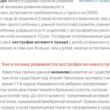
ыря
является редким пороком развития.
ой аномалии развития варьирует в
нако, встречается приблизительно у одного из 30000
чаще (в среднем в 2 раза) встречается у мальчиков, чем у
лее одного ребенка с данной патологией развития, равняе
ребенка, родившегося от родителей с экстрофией мочевого
тия этой аномалии в 70 раз. Последние опубликованные да
то риск
экстрофии мочевого пузыря
у детей, рожденных в 
рения, в семь раз больше, чем у детей, зачатых естествен
Как и почему развивается экстрофия мочевого п
Известных причин данной
аномалии
развития не существ
при этом существует ряд теорий. Некоторые эксперты счи
время 11-й недели беременности эмбрион претерпевает
 том числе врастание тканей в брюшную полость, которая
ц и костей таза. До этого момента примитивный мочевой 
 в ткани, называемой мембранной клоакой. Прямая кишка
 пузыря, и если перемещения ткани по направлению к сре