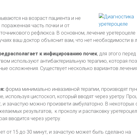
вываются на возраст пациента и не
и пораженная часть почки и от
точникового рефлюкса. В основном, лечение уретероцеле 
учаях ваш доктор объяснит вам, что нет необходимости в л
редрасполагает к инфицированию почек
, для этого перед
вом используют антибактериальную терапию, которая поз
ные осложнения. Существует несколько вариантов лечени
я:
форма минимально инвазивной терапии, производят пу
, используя цистоскоп, который вводят через уретру. Про
т, и зачастую можно произвети амбулаторно. В некоторых 
 желаемых результатов, к проколу и распаковку уретероце
ая вводится через уретру.
т от 15 до 30 минут, и зачастую может быть сделано на