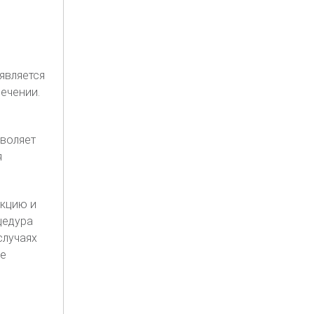
является
ечении.
воляет
я
нкцию и
цедура
случаях
ле