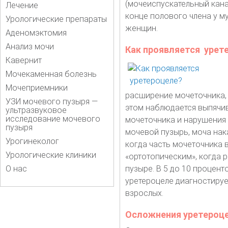
(мочеиспускательный кана
Лечение
конце полового члена у му
Урологические препараты
женщин.
Аденомэктомия
Анализ мочи
Как проявляется урет
Кавернит
Мочекаменная болезнь
Мочеприемники
расширение мочеточника, в
УЗИ мочевого пузыря —
этом наблюдается выпячив
ультразвуковое
исследование мочевого
мочеточника и нарушения т
пузыря
мочевой пузырь, моча нак
Урогинеколог
когда часть мочеточника 
Урологические клиники
«ортотопическим», когда
О нас
пузыре. В 5 до 10 процент
уретероцеле диагностирует
взрослых.
Осложнения уретероц