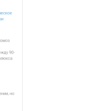
томоз
.
ежду 90-
флюкса
нии, но