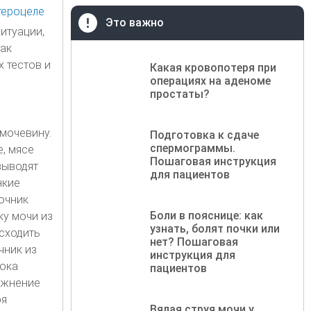
Это важно
итуации,
так
 тестов и
Какая кровопотеря при
операциях на аденоме
простаты?
мочевину.
Подготовка к сдаче
спермограммы.
, мясе
Пошаговая инструкция
выводят
для пациентов
нкие
точник
Боли в пояснице: как
ку мочи из
узнать, болят почки или
исходить
нет? Пошаговая
чник из
инструкция для
пока
пациентов
ожнение
ря
Вялая струя мочи у