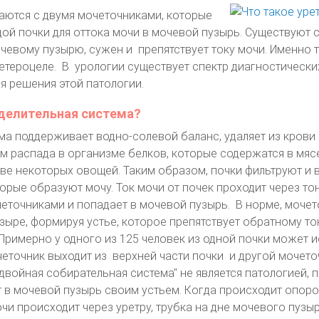
аются с двумя мочеточниками, которые
дой почки для оттока мочи в мочевой пузырь. Существуют с
очевому пузырю, сужен и препятствует току мочи. Именно 
ретероцеле. В урологии существует спектр диагностических
я решения этой патологии.
делительная система?
а поддерживает водно-солевой баланс, удаляет из крови 
м распада в организме белков, которые содержатся в мясе
ве некоторых овощей. Таким образом, почки фильтруют и 
торые образуют мочу. Ток мочи от почек проходит через то
еточниками и попадает в мочевой пузырь. В норме, моче
зыре, формируя устье, которое препятствует обратному то
 Примерно у одного из 125 человек из одной почки может 
четочник выходит из верхней части почки и другой мочето
двойная собирательная система" не является патологией, 
 в мочевой пузырь своим устьем. Когда происходит опор
чи происходит через уретру, трубка на дне мочевого пузы