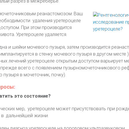
алый разрез в межреберье.
мочеточниковым реанастомозом: Ваш
необходимости удаления уретероцеле
оступом. При этом производится
ивота. Уретероцеле удаляется.
дна и шейки мочевого пузыря, затем производится реанас
мплантируется в стенку мочевого пузыря в другом месте )
ных лечений уретероцеле открытым доступом варьирует м
 прежде всего с появлением пузырномочеточникового ре
 пузыря в мочеточник, почку).
просы:
атить это состояние?
ческих мер, уретероцеле может присутствовать при рожде
 в дальнейшей жизни.
влен диагноз уретероцеле на дородовом ультразвуковом