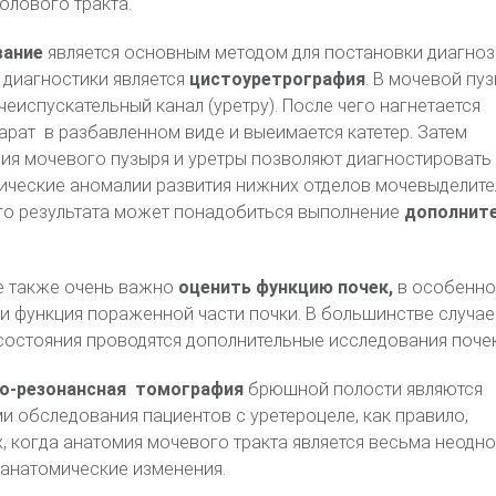
олового тракта.
вание
является основным методом для постановки диагноз
диагностики является
цистоуретрография
. В мочевой пу
чеиспускательный канал (уретру). После чего нагнетается
рат в разбавленном виде и выеимается катетер. Затем
ия мочевого пузыря и уретры позволяют диагностировать
ические аномалии развития нижних отделов мочевыделит
ого результата может понадобиться выполнение
дополнит
ле также очень важно
оценить функцию почек,
в особенно
и функция пораженной части почки. В большинстве случае
остояния проводятся дополнительные исследования почек
о-резонансная томография
брюшной полости являются
 обследования пациентов с уретероцеле, как правило,
, когда анатомия мочевого тракта является весьма неодн
 анатомические изменения.