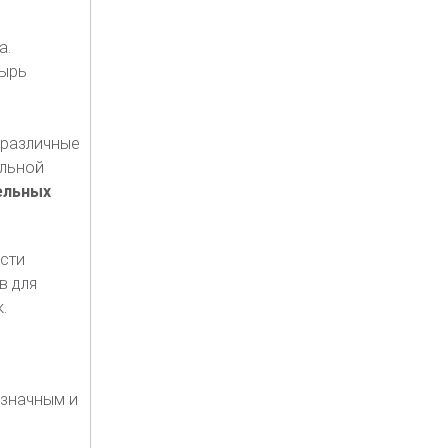
а.
зырь
 различные
ельной
ельных
сти
в для
.
означным и