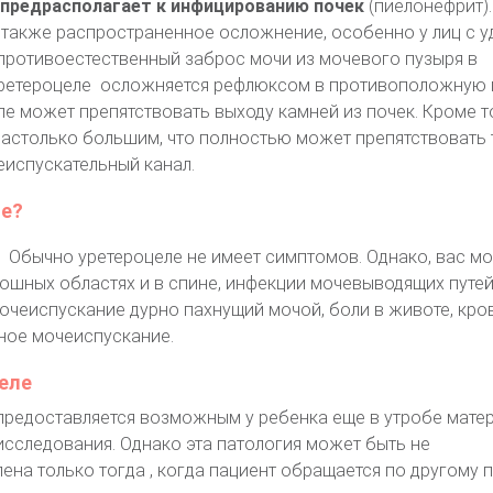
 предрасполагает к инфицированию почек
(пиелонефрит).
также распространенное осложнение, особенно у лиц с 
 противоестественный заброс мочи из мочевого пузыря в
уретероцеле осложняется рефлюксом в противоположную п
ле может препятствовать выходу камней из почек. Кроме т
астолько большим, что полностью может препятствовать 
еиспускательный канал.
е?
Обычно уретероцеле не имеет симптомов. Однако, вас м
ошных областях и в спине, инфекции мочевыводящих путей
очеиспускание дурно пахнущий мочой, боли в животе, кро
нное мочеиспускание.
еле
предоставляется возможным у ребенка еще в утробе матер
сследования. Однако эта патология может быть не
ена только тогда , когда пациент обращается по другому п