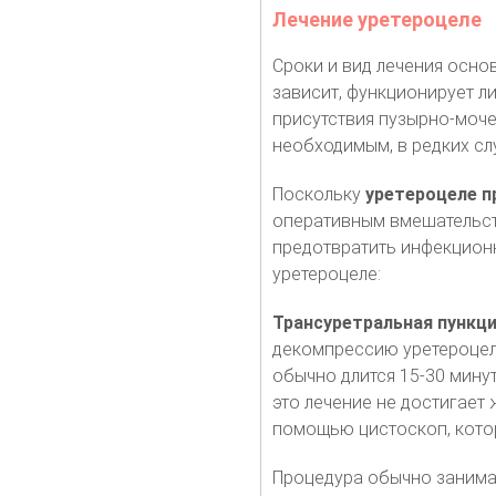
Лечение уретероцеле
Сроки и вид лечения осно
зависит, функционирует л
присутствия пузырно-моче
необходимым, в редких сл
Поскольку
уретероцеле п
оперативным вмешательст
предотвратить инфекцион
уретероцеле:
Трансуретральная пункци
декомпрессию уретероцеле
обычно длится 15-30 мину
это лечение не достигает
помощью цистоскоп, котор
Процедура обычно занимае