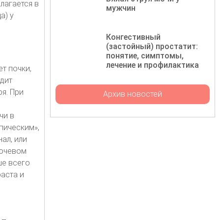
лагается в
мужчин
а) у
Конгестивный
(застойный) простатит:
понятие, симптомы,
лечение и профилактика
т почки,
дит
я. При
Архив новостей
чи в
пическим»,
ал, или
мочевом
ше всего
раста и