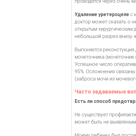
проводится через очень м
Удаление уретероцеле
с 
доктор может сказать о 
открытым хирургическим д
небольшой разрез внизу ж
Выпоняется реконстукция 
мочеточника (мочеточник и
Успешное число оператив
95%. Осложнения связаны
(заброса мочи из мочевого
Часто задаваемые во
Есть ли способ предотвр
Не существует профилакти
может быть не выявленым
Моему ребенку был поста