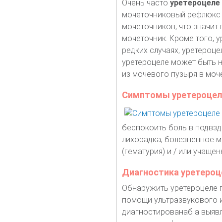
Очень часто
уретероцеле
мочеточниковый рефлюкс 
мочеточников, что значит
мочеточник. Кроме того, 
редких случаях, уретероце
уретероцеле может быть н
из мочевого пузыря в моч
Симптомы уретероцел
беспокоить боль в подвзд
лихорадка, болезненное м
(гематурия) и / или учаще
Диагностика уретероц
Обнаружить уретероцеле 
помощи ультразвукового и
диагностированаб а выявл