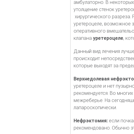
амбулаторно. В некоторых
утолщение стенок уретеро
хирургического разреза. 
уретероцеле, возможное з
оперативного вмешательст
клапана
уретероцеле
, ко
Данный вид лечения лучше
происходит непосредствен
которые выходят за преде
Верхнедолевая нефрэкт
уретероцеле и нет пузырн
рекомендуется. Во многих
межреберье. На сегодняш
лапароскопически.
Нефрэктомия:
если почка
рекомендовано. Обычно эт