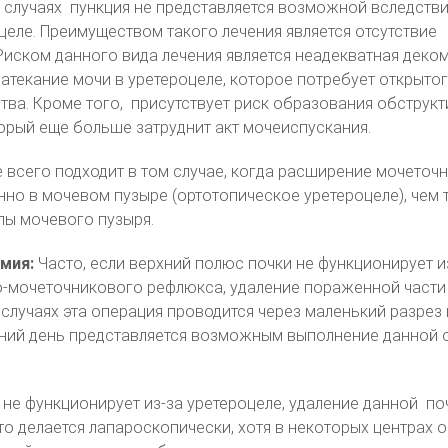
 случаях пункция не представляется возможной вследств
целе. Преимуществом такого лечения является отсутствие
Риском данного вида лечения является неадекватная деко
атекание мочи в уретероцеле, которое потребует открыто
ва. Кроме того, присутствует риск образования обструк
торый еще больше затруднит акт мочеиспускания.
 всего подходит в том случае, когда расширение мочеточ
но в мочевом пузыре (ортотопическое уретероцеле), чем т
лы мочевого пузыря.
омия:
Часто, если верхний полюс почки не функционирует и
о-мочеточникового рефлюкса, удаление пораженной части
 случаях эта операция проводится через маленький разрез 
ний день представляется возможным выполнение данной 
 не функционирует из-за уретероцеле, удаление данной по
о делается лапароскопически, хотя в некоторых центрах 