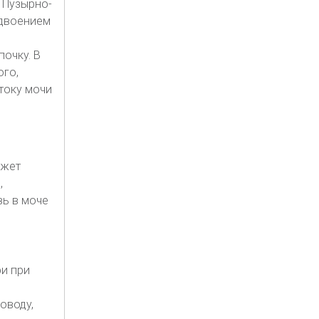
 Пузырно-
удвоением
очку. В
ого,
току мочи
ожет
,
вь в моче
и при
оводу,