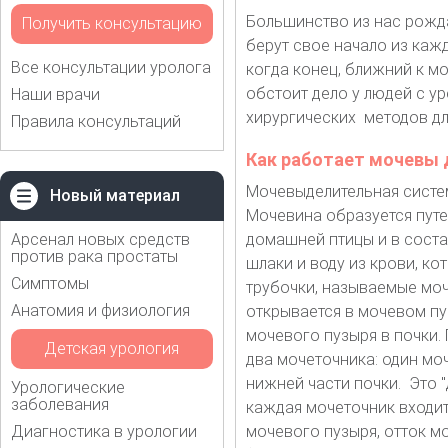
Большинство из нас рожд
Получить консультацию
берут свое начало из каж
Все консультации уролога
когда конец, ближний к м
обстоит дело у людей с у
Наши врачи
хирургических методов дл
Правила консультаций
Как работает мочевы 
Мочевыделительная систем
Новый материал
Мочевина образуется путе
Арсенал новых средств
домашней птицы и в соста
против рака простаты
шлаки и воду из крови, ко
Симптомы
трубочки, называемые моч
Анатомия и физиология
открывается в мочевом пу
мочевого пузыря в почки.
Детская урология
два мочеточника: один мо
нижней части почки. Это "
Урологические
заболевания
каждая мочеточник входит
Диагностика в урологии
мочевого пузыря, отток мо