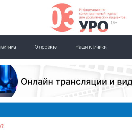
лактика
О проекте
Наши клиники
е?