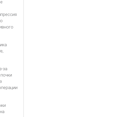
ие
мпрессия
го
тивного
ника
е,
з-за
 почки
в
операции
чки
она