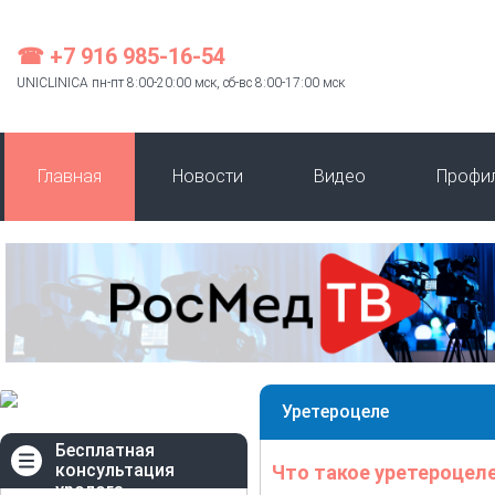
☎ +7 916 985-16-54
UNICLINICA пн-пт 8:00-20:00 мск, сб-вс 8:00-17:00 мск
Главная
Новости
Видео
Профи
Уретероцеле
Бесплатная
консультация
Что такое уретероцел
уролога