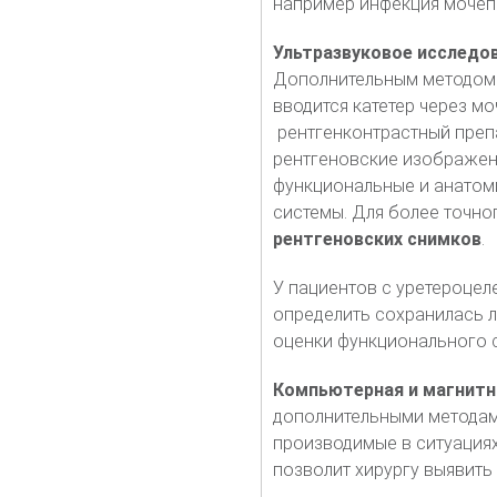
например инфекция мочеп
Ультразвуковое исследо
Дополнительным методом 
вводится катетер через мо
рентгенконтрастный препа
рентгеновские изображен
функциональные и анатом
системы. Для более точн
рентгеновских снимков
.
У пациентов с уретероце
определить сохранилась л
оценки функционального с
Компьютерная и магнитн
дополнительными методами
производимые в ситуациях
позволит хирургу выявить