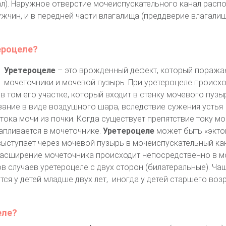
л). Наружное отверстие мочеиспускательного канал распо
жчин, и в передней части влагалища (преддверие влагалищ
ероцеле?
Уретероцеле
– это врожденный дефект, который поражае
мочеточники и мочевой пузырь. При уретероцеле происхо
 том его участке, который входит в стенку мочевого пузыр
ание в виде воздушного шара, вследствие сужения устья
ока мочи из почки. Когда существует препятствие току мо
апливается в мочеточнике.
Уретероцеле
может быть «экто
выступает через мочевой пузырь в мочеиспускательный кан
 расширение мочеточника происходит непосредственно в 
ов случаев уретероцеле с двух сторон (билатеральные). Ча
ся у детей младше двух лет, иногда у детей старшего воз
еле?