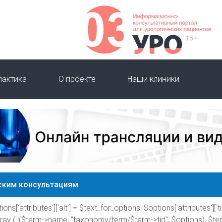
лактика
О проекте
Наши клиники
ским консультациям
ions['attributes']['alt'] = $text_for_options; $options['attributes']['tit
rray ( l($term->name, "taxonomy/term/$term->tid", $options), $te