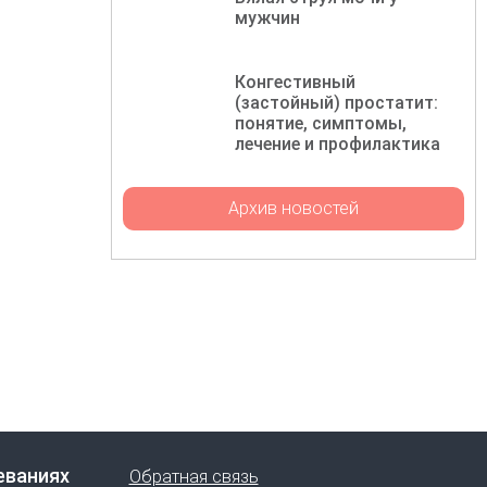
мужчин
Конгестивный
(застойный) простатит:
понятие, симптомы,
лечение и профилактика
Архив новостей
еваниях
Обратная связь