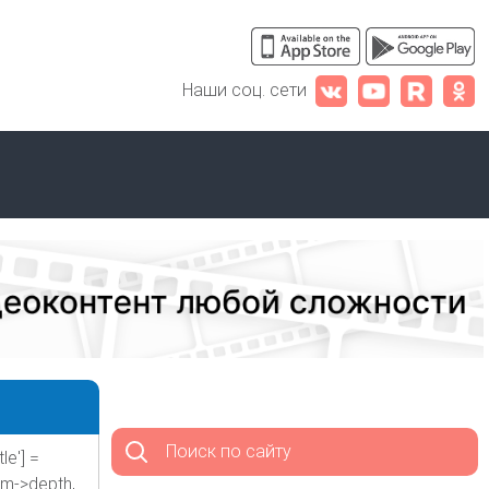
Наши соц. сети
Поиск по сайту
le'] =
rm->depth,