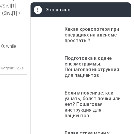
$list[1] -
Это важно
($list[1] >
Какая кровопотеря при
операциях на аденоме
простаты?
0; while
Подготовка к сдаче
спермограммы.
смотров: 12300
Пошаговая инструкция
для пациентов
Боли в пояснице: как
узнать, болят почки или
нет? Пошаговая
инструкция для
пациентов
Вялая струя мочи у