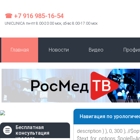
☎ +7 916 985-16-54
UNICLINICA пн-пт 8:00-20:00 мск, сб-вс 8:00-17:00 мск
Главная
Новости
Видео
Профи
Навигация по урологиче
Бесплатная
description ) ), 0, 300 ); //$opt
консультация
уролога
$text_for_options; $pole[]=A