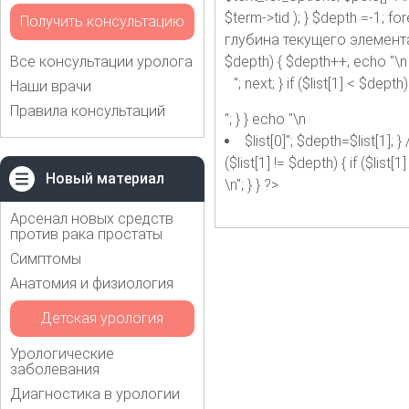
$term->tid ); } $depth =-1; f
Получить консультацию
глубина текущего элемента if ($
Все консультации уролога
$depth) { $depth++; echo "\n
"; next; } if ($list[1] < $dept
Наши врачи
Правила консультаций
"; } } echo "\n
$list[0]"; $depth=$list[1
($list[1] != $depth) { if ($list
Новый материал
\n"; } } ?>
Арсенал новых средств
против рака простаты
Симптомы
Анатомия и физиология
Детская урология
Урологические
заболевания
Диагностика в урологии