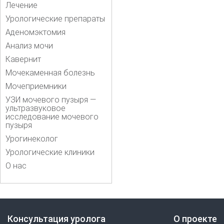
Лечение
Урологические препараты
Аденомэктомия
Анализ мочи
Кавернит
Мочекаменная болезнь
Мочеприемники
УЗИ мочевого пузыря —
ультразвуковое
исследование мочевого
пузыря
Урогинеколог
Урологические клиники
О нас
Консультация уролога
О проекте