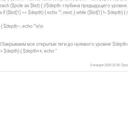
oreach ($pole as $list) { //$depth- глубина предыдущего уровня //
list[1] == $depth) { echo ""; next; } while ($list[1] != $depth) { if 
h) { $depth--; echo "\n\n
]; } //Закрываем все открытые теги до нулевого уровня: $depth=
[1] > $depth) { $depth++; echo "
3 января 2009 20:36
Про