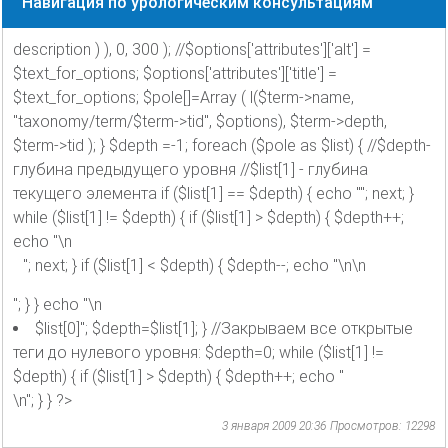
Навигация по урологическим консультациям
description ) ), 0, 300 ); //$options['attributes']['alt'] =
$text_for_options; $options['attributes']['title'] =
$text_for_options; $pole[]=Array ( l($term->name,
"taxonomy/term/$term->tid", $options), $term->depth,
$term->tid ); } $depth =-1; foreach ($pole as $list) { //$depth-
глубина предыдущего уровня //$list[1] - глубина
текущего элемента if ($list[1] == $depth) { echo ""; next; }
while ($list[1] != $depth) { if ($list[1] > $depth) { $depth++;
echo "\n
"; next; } if ($list[1] < $depth) { $depth--; echo "\n\n
"; } } echo "\n
$list[0]"; $depth=$list[1]; } //Закрываем все открытые
теги до нулевого уровня: $depth=0; while ($list[1] !=
$depth) { if ($list[1] > $depth) { $depth++; echo "
\n"; } } ?>
3 января 2009 20:36
Просмотров: 12298