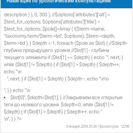
Навигация по урологическим консультациям
description ) ), 0, 300 ); //$options['attributes']['alt'] =
$text_for_options; $options['attributes']['title'] =
$text_for_options; $pole[]=Array ( l($term->name,
"taxonomy/term/$term->tid", $options), $term->depth,
$term->tid ); } $depth =-1; foreach ($pole as $list) { //$depth-
глубина предыдущего уровня //$list[1] - глубина
текущего элемента if ($list[1] == $depth) { echo ""; next; }
while ($list[1] != $depth) { if ($list[1] > $depth) { $depth++;
echo "\n
"; next; } if ($list[1] < $depth) { $depth--; echo "\n\n
"; } } echo "\n
$list[0]"; $depth=$list[1]; } //Закрываем все открытые
теги до нулевого уровня: $depth=0; while ($list[1] !=
$depth) { if ($list[1] > $depth) { $depth++; echo "
\n"; } } ?>
3 января 2009 20:36
Просмотров: 12298