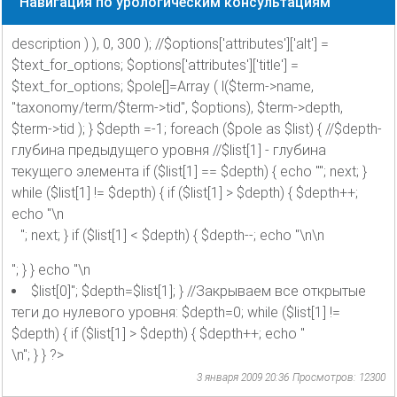
Навигация по урологическим консультациям
description ) ), 0, 300 ); //$options['attributes']['alt'] =
$text_for_options; $options['attributes']['title'] =
$text_for_options; $pole[]=Array ( l($term->name,
"taxonomy/term/$term->tid", $options), $term->depth,
$term->tid ); } $depth =-1; foreach ($pole as $list) { //$depth-
глубина предыдущего уровня //$list[1] - глубина
текущего элемента if ($list[1] == $depth) { echo ""; next; }
while ($list[1] != $depth) { if ($list[1] > $depth) { $depth++;
echo "\n
"; next; } if ($list[1] < $depth) { $depth--; echo "\n\n
"; } } echo "\n
$list[0]"; $depth=$list[1]; } //Закрываем все открытые
теги до нулевого уровня: $depth=0; while ($list[1] !=
$depth) { if ($list[1] > $depth) { $depth++; echo "
\n"; } } ?>
3 января 2009 20:36
Просмотров: 12300