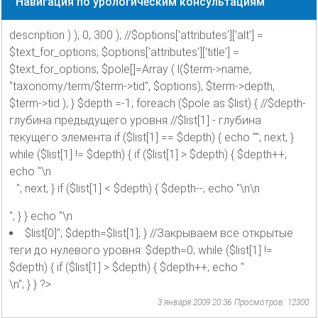
Навигация по урологическим консультациям
description ) ), 0, 300 ); //$options['attributes']['alt'] =
$text_for_options; $options['attributes']['title'] =
$text_for_options; $pole[]=Array ( l($term->name,
"taxonomy/term/$term->tid", $options), $term->depth,
$term->tid ); } $depth =-1; foreach ($pole as $list) { //$depth-
глубина предыдущего уровня //$list[1] - глубина
текущего элемента if ($list[1] == $depth) { echo ""; next; }
while ($list[1] != $depth) { if ($list[1] > $depth) { $depth++;
echo "\n
"; next; } if ($list[1] < $depth) { $depth--; echo "\n\n
"; } } echo "\n
$list[0]"; $depth=$list[1]; } //Закрываем все открытые
теги до нулевого уровня: $depth=0; while ($list[1] !=
$depth) { if ($list[1] > $depth) { $depth++; echo "
\n"; } } ?>
3 января 2009 20:36
Просмотров: 12300