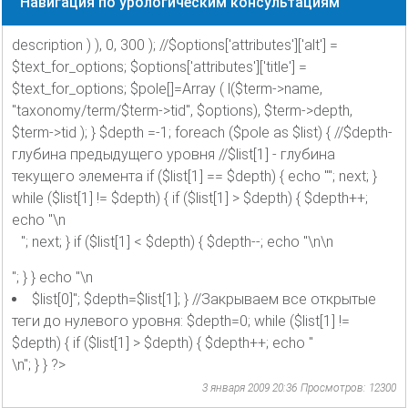
Навигация по урологическим консультациям
description ) ), 0, 300 ); //$options['attributes']['alt'] =
$text_for_options; $options['attributes']['title'] =
$text_for_options; $pole[]=Array ( l($term->name,
"taxonomy/term/$term->tid", $options), $term->depth,
$term->tid ); } $depth =-1; foreach ($pole as $list) { //$depth-
глубина предыдущего уровня //$list[1] - глубина
текущего элемента if ($list[1] == $depth) { echo ""; next; }
while ($list[1] != $depth) { if ($list[1] > $depth) { $depth++;
echo "\n
"; next; } if ($list[1] < $depth) { $depth--; echo "\n\n
"; } } echo "\n
$list[0]"; $depth=$list[1]; } //Закрываем все открытые
теги до нулевого уровня: $depth=0; while ($list[1] !=
$depth) { if ($list[1] > $depth) { $depth++; echo "
\n"; } } ?>
3 января 2009 20:36
Просмотров: 12300