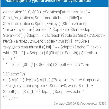
Навигация по урологическим консультациям
description ) ), 0, 300 ); //$options['attributes']['alt'] =
$text_for_options; $options['attributes']['title'] =
$text_for_options; $pole[]=Array ( l($term->name,
"taxonomy/term/$term->tid", $options), $term->depth,
$term->tid ); } $depth =-1; foreach ($pole as $list) { //$depth-
глубина предыдущего уровня //$list[1] - глубина
текущего элемента if ($list[1] == $depth) { echo ""; next; }
while ($list[1] != $depth) { if ($list[1] > $depth) { $depth++;
echo "\n
"; next; } if ($list[1] < $depth) { $depth--; echo "\n\n
"; } } echo "\n
$list[0]"; $depth=$list[1]; } //Закрываем все открытые
теги до нулевого уровня: $depth=0; while ($list[1] !=
$depth) { if ($list[1] > $depth) { $depth++; echo "
\n"; } } ?>
3 января 2009 20:36
Просмотров: 12300