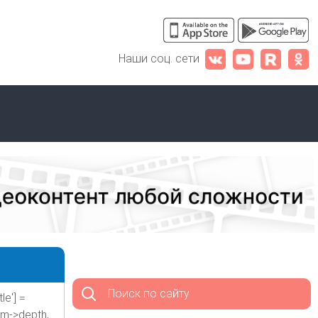
Наши соц. сети
Поиск по сайту
le'] =
rm->depth,