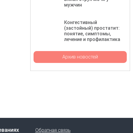
мужчин
Конгестивный
(застойный) простатит:
понятие, симптомы,
лечение и профилактика
Архив новостей
еваниях
Обратная связь