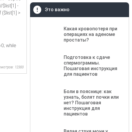
$list[1] -
Это важно
($list[1] >
Какая кровопотеря при
операциях на аденоме
простаты?
0; while
Подготовка к сдаче
спермограммы.
смотров: 12300
Пошаговая инструкция
для пациентов
Боли в пояснице: как
узнать, болят почки или
нет? Пошаговая
инструкция для
пациентов
Вялая струя мочи у