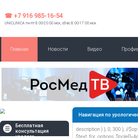
☎ +7 916 985-16-54
UNICLINICA пн-пт 8:00-20:00 мск, сб-вс 8:00-17:00 мск
Главная
Новости
Видео
Профи
Навигация по урологиче
Бесплатная
description ) ), 0, 300 ); //$opt
консультация
уролога
$text_for_options; $pole[]=A