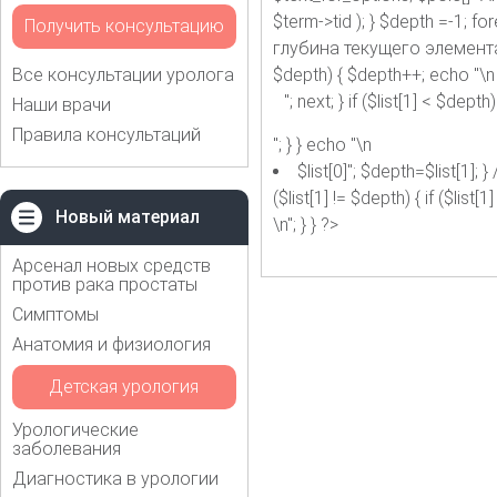
$term->tid ); } $depth =-1; f
Получить консультацию
глубина текущего элемента if ($
Все консультации уролога
$depth) { $depth++; echo "\n
"; next; } if ($list[1] < $dept
Наши врачи
Правила консультаций
"; } } echo "\n
$list[0]"; $depth=$list[1
($list[1] != $depth) { if ($list
Новый материал
\n"; } } ?>
Арсенал новых средств
против рака простаты
Симптомы
Анатомия и физиология
Детская урология
Урологические
заболевания
Диагностика в урологии