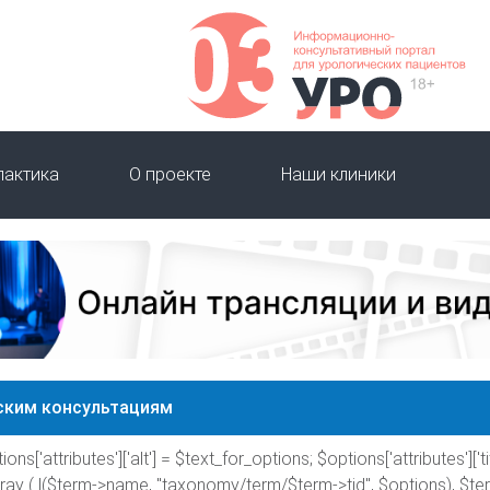
лактика
О проекте
Наши клиники
ским консультациям
ions['attributes']['alt'] = $text_for_options; $options['attributes']['tit
rray ( l($term->name, "taxonomy/term/$term->tid", $options), $te