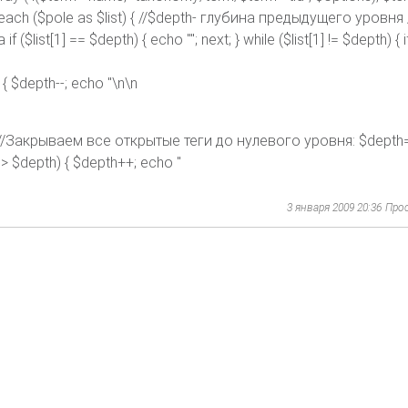
oreach ($pole as $list) { //$depth- глубина предыдущего уровня //
list[1] == $depth) { echo ""; next; } while ($list[1] != $depth) { if 
h) { $depth--; echo "\n\n
]; } //Закрываем все открытые теги до нулевого уровня: $depth=
[1] > $depth) { $depth++; echo "
3 января 2009 20:36
Про