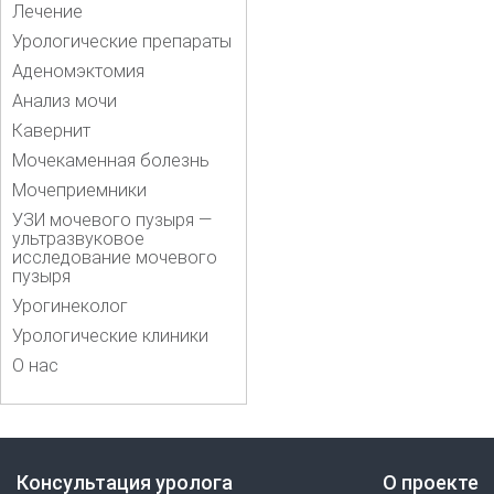
Лечение
Урологические препараты
Аденомэктомия
Анализ мочи
Кавернит
Мочекаменная болезнь
Мочеприемники
УЗИ мочевого пузыря —
ультразвуковое
исследование мочевого
пузыря
Урогинеколог
Урологические клиники
О нас
Консультация уролога
О проекте