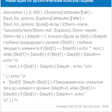
Навигация по урологическим консультациям
description ) ), 0, 300 ); //$options['attributes']['alt'] =
$text_for_options; $options['attributes']['title'] =
$text_for_options; $pole[]=Array ( l($term->name,
"taxonomy/term/$term->tid", $options), $term->depth,
$term->tid ); } $depth =-1; foreach ($pole as $list) { //$depth-
глубина предыдущего уровня //$list[1] - глубина
текущего элемента if ($list[1] == $depth) { echo ""; next; }
while ($list[1] != $depth) { if ($list[1] > $depth) { $depth++;
echo "\n
"; next; } if ($list[1] < $depth) { $depth--; echo "\n\n
"; } } echo "\n
$list[0]"; $depth=$list[1]; } //Закрываем все открытые
теги до нулевого уровня: $depth=0; while ($list[1] !=
$depth) { if ($list[1] > $depth) { $depth++; echo "
\n"; } } ?>
3 января 2009 20:36
Просмотров: 12300