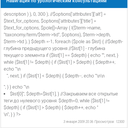
Навигация по урологическим консультациям
description ) ), 0, 300 ); //$options['attributes']['alt'] =
$text_for_options; $options['attributes']['title'] =
$text_for_options; $pole[]=Array ( l($term->name,
"taxonomy/term/$term->tid", $options), $term->depth,
$term->tid ); } $depth =-1; foreach ($pole as $list) { //$depth-
глубина предыдущего уровня //$list[1] - глубина
текущего элемента if ($list[1] == $depth) { echo ""; next; }
while ($list[1] != $depth) { if ($list[1] > $depth) { $depth++;
echo "\n
"; next; } if ($list[1] < $depth) { $depth--; echo "\n\n
"; } } echo "\n
$list[0]"; $depth=$list[1]; } //Закрываем все открытые
теги до нулевого уровня: $depth=0; while ($list[1] !=
$depth) { if ($list[1] > $depth) { $depth++; echo "
\n"; } } ?>
3 января 2009 20:36
Просмотров: 12300