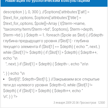
Навигация по урологическим консультациям
description ) ), 0, 300 ); //$options['attributes']['alt'] =
$text_for_options; $options['attributes']['title'] =
$text_for_options; $pole[]=Array ( l($term->name,
"taxonomy/term/$term->tid", $options), $term->depth,
$term->tid ); } $depth =-1; foreach ($pole as $list) { //$depth-
глубина предыдущего уровня //$list[1] - глубина
текущего элемента if ($list[1] == $depth) { echo ""; next; }
while ($list[1] != $depth) { if ($list[1] > $depth) { $depth++;
echo "\n
"; next; } if ($list[1] < $depth) { $depth--; echo "\n\n
"; } } echo "\n
$list[0]"; $depth=$list[1]; } //Закрываем все открытые
теги до нулевого уровня: $depth=0; while ($list[1] !=
$depth) { if ($list[1] > $depth) { $depth++; echo "
\n"; } } ?>
3 января 2009 20:36
Просмотров: 12300