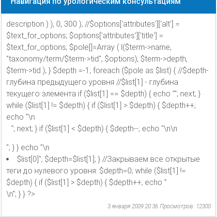
Навигация по урологическим консультациям
description ) ), 0, 300 ); //$options['attributes']['alt'] =
$text_for_options; $options['attributes']['title'] =
$text_for_options; $pole[]=Array ( l($term->name,
"taxonomy/term/$term->tid", $options), $term->depth,
$term->tid ); } $depth =-1; foreach ($pole as $list) { //$depth-
глубина предыдущего уровня //$list[1] - глубина
текущего элемента if ($list[1] == $depth) { echo ""; next; }
while ($list[1] != $depth) { if ($list[1] > $depth) { $depth++;
echo "\n
"; next; } if ($list[1] < $depth) { $depth--; echo "\n\n
"; } } echo "\n
$list[0]"; $depth=$list[1]; } //Закрываем все открытые
теги до нулевого уровня: $depth=0; while ($list[1] !=
$depth) { if ($list[1] > $depth) { $depth++; echo "
\n"; } } ?>
3 января 2009 20:36
Просмотров: 12300