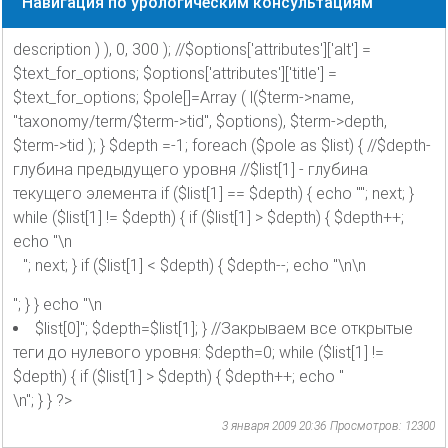
Навигация по урологическим консультациям
description ) ), 0, 300 ); //$options['attributes']['alt'] =
$text_for_options; $options['attributes']['title'] =
$text_for_options; $pole[]=Array ( l($term->name,
"taxonomy/term/$term->tid", $options), $term->depth,
$term->tid ); } $depth =-1; foreach ($pole as $list) { //$depth-
глубина предыдущего уровня //$list[1] - глубина
текущего элемента if ($list[1] == $depth) { echo ""; next; }
while ($list[1] != $depth) { if ($list[1] > $depth) { $depth++;
echo "\n
"; next; } if ($list[1] < $depth) { $depth--; echo "\n\n
"; } } echo "\n
$list[0]"; $depth=$list[1]; } //Закрываем все открытые
теги до нулевого уровня: $depth=0; while ($list[1] !=
$depth) { if ($list[1] > $depth) { $depth++; echo "
\n"; } } ?>
3 января 2009 20:36
Просмотров: 12300