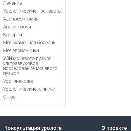
Лечение
Урологические препараты
Аденомэктомия
Анализ мочи
Кавернит
Мочекаменная болезнь
Мочеприемники
УЗИ мочевого пузыря —
ультразвуковое
исследование мочевого
пузыря
Урогинеколог
Урологические клиники
О нас
Консультация уролога
О проекте