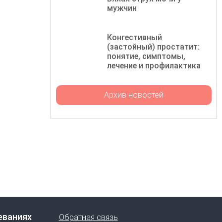
мужчин
Конгестивный
(застойный) простатит:
понятие, симптомы,
лечение и профилактика
Архив новостей
еваниях
Обратная связь