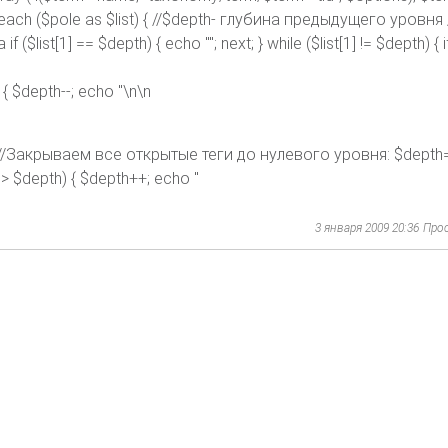
oreach ($pole as $list) { //$depth- глубина предыдущего уровня //
list[1] == $depth) { echo ""; next; } while ($list[1] != $depth) { if 
h) { $depth--; echo "\n\n
]; } //Закрываем все открытые теги до нулевого уровня: $depth=
[1] > $depth) { $depth++; echo "
3 января 2009 20:36
Про