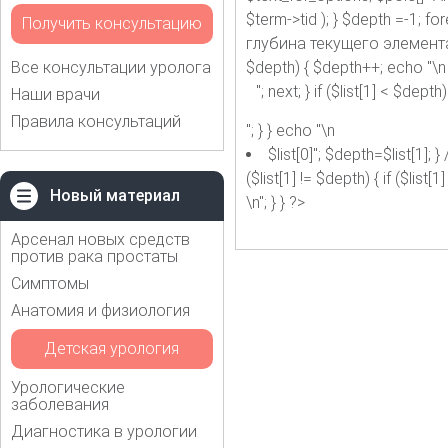
$term->tid ); } $depth =-1; f
Получить консультацию
глубина текущего элемента if ($
Все консультации уролога
$depth) { $depth++; echo "\n
"; next; } if ($list[1] < $dept
Наши врачи
Правила консультаций
"; } } echo "\n
$list[0]"; $depth=$list[1
($list[1] != $depth) { if ($list
Новый материал
\n"; } } ?>
Арсенал новых средств
против рака простаты
Симптомы
Анатомия и физиология
Детская урология
Урологические
заболевания
Диагностика в урологии