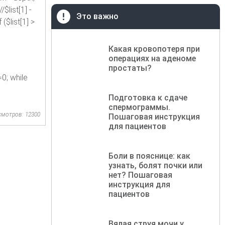
$list[1] -
Это важно
($list[1] >
Какая кровопотеря при
операциях на аденоме
простаты?
0; while
Подготовка к сдаче
спермограммы.
смотров: 12300
Пошаговая инструкция
для пациентов
Боли в пояснице: как
узнать, болят почки или
нет? Пошаговая
инструкция для
пациентов
Вялая струя мочи у