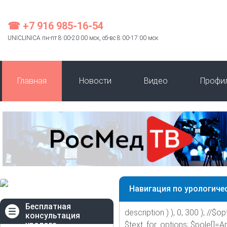
☎ +7 916 985-16-54
UNICLINICA пн-пт 8:00-20:00 мск, сб-вс 8:00-17:00 мск
Главная
Новости
Видео
Профи
Навигация по урологиче
Бесплатная
description ) ), 0, 300 ); //$opt
консультация
уролога
$text_for_options; $pole[]=A