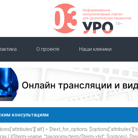
лактика
О проекте
Наши клиники
ским консультациям
ions['attributes']['alt'] = $text_for_options; $options['attributes']['tit
rray ( l($term->name, "taxonomy/term/$term->tid", $options), $te