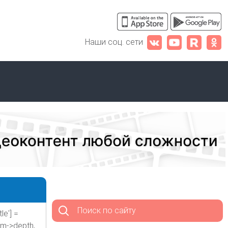
Наши соц. сети
Поиск по сайту
le'] =
rm->depth,