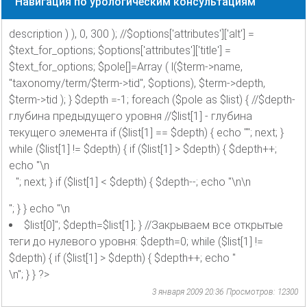
Навигация по урологическим консультациям
description ) ), 0, 300 ); //$options['attributes']['alt'] =
$text_for_options; $options['attributes']['title'] =
$text_for_options; $pole[]=Array ( l($term->name,
"taxonomy/term/$term->tid", $options), $term->depth,
$term->tid ); } $depth =-1; foreach ($pole as $list) { //$depth-
глубина предыдущего уровня //$list[1] - глубина
текущего элемента if ($list[1] == $depth) { echo ""; next; }
while ($list[1] != $depth) { if ($list[1] > $depth) { $depth++;
echo "\n
"; next; } if ($list[1] < $depth) { $depth--; echo "\n\n
"; } } echo "\n
$list[0]"; $depth=$list[1]; } //Закрываем все открытые
теги до нулевого уровня: $depth=0; while ($list[1] !=
$depth) { if ($list[1] > $depth) { $depth++; echo "
\n"; } } ?>
3 января 2009 20:36
Просмотров: 12300