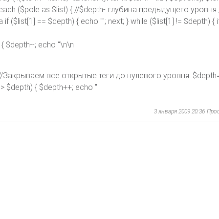
oreach ($pole as $list) { //$depth- глубина предыдущего уровня //
list[1] == $depth) { echo ""; next; } while ($list[1] != $depth) { if 
h) { $depth--; echo "\n\n
]; } //Закрываем все открытые теги до нулевого уровня: $depth=
[1] > $depth) { $depth++; echo "
3 января 2009 20:36
Про