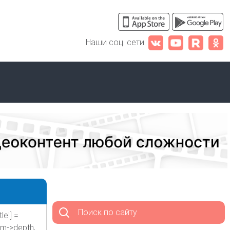
Наши соц. сети
Поиск по сайту
le'] =
rm->depth,