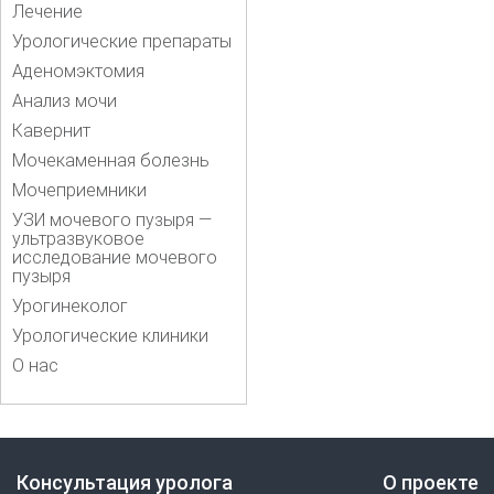
Лечение
Урологические препараты
Аденомэктомия
Анализ мочи
Кавернит
Мочекаменная болезнь
Мочеприемники
УЗИ мочевого пузыря —
ультразвуковое
исследование мочевого
пузыря
Урогинеколог
Урологические клиники
О нас
Консультация уролога
О проекте