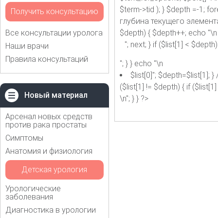
$term->tid ); } $depth =-1; f
Получить консультацию
глубина текущего элемента if ($
Все консультации уролога
$depth) { $depth++; echo "\n
"; next; } if ($list[1] < $dept
Наши врачи
Правила консультаций
"; } } echo "\n
$list[0]"; $depth=$list[1
($list[1] != $depth) { if ($list
Новый материал
\n"; } } ?>
Арсенал новых средств
против рака простаты
Симптомы
Анатомия и физиология
Детская урология
Урологические
заболевания
Диагностика в урологии