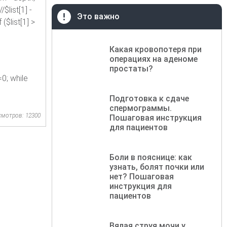
$list[1] -
Это важно
($list[1] >
Какая кровопотеря при
операциях на аденоме
простаты?
0; while
Подготовка к сдаче
спермограммы.
смотров: 12300
Пошаговая инструкция
для пациентов
Боли в пояснице: как
узнать, болят почки или
нет? Пошаговая
инструкция для
пациентов
Вялая струя мочи у