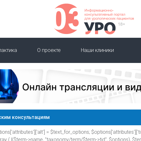
лактика
О проекте
Наши клиники
ским консультациям
ions['attributes']['alt'] = $text_for_options; $options['attributes']['tit
rray ( l($term->name, "taxonomy/term/$term->tid", $options), $te