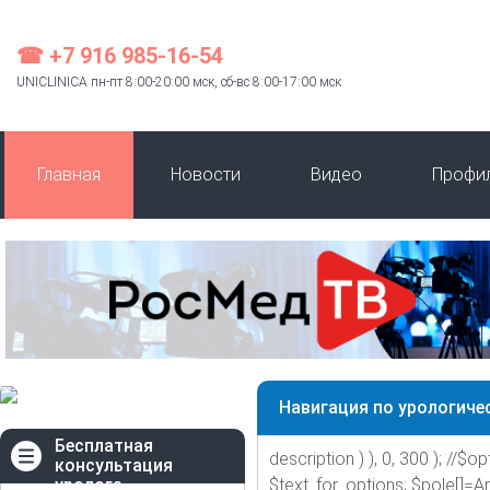
☎ +7 916 985-16-54
UNICLINICA пн-пт 8:00-20:00 мск, сб-вс 8:00-17:00 мск
Главная
Новости
Видео
Профи
Навигация по урологиче
Бесплатная
description ) ), 0, 300 ); //$opt
консультация
уролога
$text_for_options; $pole[]=A