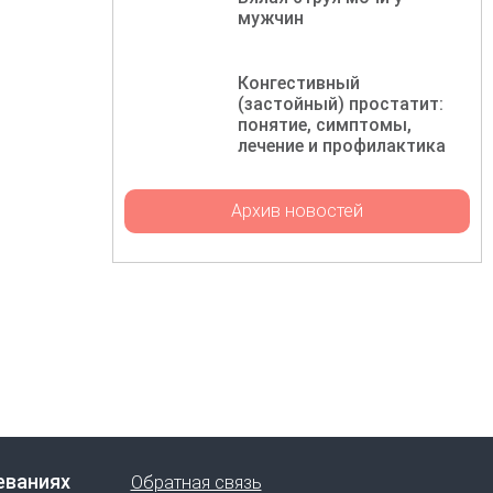
мужчин
Конгестивный
(застойный) простатит:
понятие, симптомы,
лечение и профилактика
Архив новостей
еваниях
Обратная связь