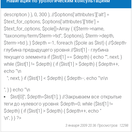
Навигация по урологическим консультациям
description ) ), 0, 300 ); //$options['attributes']['alt'] =
$text_for_options; $options['attributes']['title'] =
$text_for_options; $pole[]=Array ( l($term->name,
"taxonomy/term/$term->tid", $options), $term->depth,
$term->tid ); } $depth =-1; foreach ($pole as $list) { //$depth-
глубина предыдущего уровня //$list[1] - глубина
текущего элемента if ($list[1] == $depth) { echo ""; next; }
while ($list[1] != $depth) { if ($list[1] > $depth) { $depth++;
echo "\n
"; next; } if ($list[1] < $depth) { $depth--; echo "\n\n
"; } } echo "\n
$list[0]"; $depth=$list[1]; } //Закрываем все открытые
теги до нулевого уровня: $depth=0; while ($list[1] !=
$depth) { if ($list[1] > $depth) { $depth++; echo "
\n"; } } ?>
3 января 2009 20:36
Просмотров: 12298