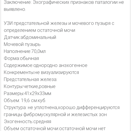
Заключение: Эхографических признаков паталогии не
выявлено.
УЗИ предстательной железы и мочевого пузыря с
определением остаточной мочи
Датчик:абдоминальный
Мочевой пузырь
Наполнение:70,0мл
Форма:обычная
Содержимое:однородно анэхогенное
Конкременты:не визуализируются
Предстательная железа:
Контуры:четкие,ровные
Размеры:41х29х33мм
Объем: 19,6 см.куб.
Структура: не уплотнена,хорошо дифференцируются
границы фибромускулярной и железистых зон
Эхогенность:средняя
Объем остаточной мочи:остаточной мочи нет