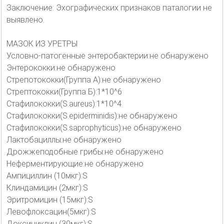
Заключение: Эхографических признаков паталогии не
выявлено.
МАЗОК ИЗ УРЕТРЫ
Условно-патогенные энтеробактерии:не обнаружено
Энтерококки:не обнаружено
Стрепотококки(Группа А):не обнаружено
Стрептококки(Группа Б):1*10^6
Стафилококки(S.aureus):1*10^4
Стафилококки(S.epiderminidis):не обнаружено
Стафилококки(S.saprophyticus):не обнаружено
Лактобациллы:не обнаружено
Дрожжеподобные грибы:не обнаружено
Неферментирующие:не обнаружено
Ампициллин (10мкг):S
Клиндамицин (2мкг):S
Эритромицин (15мкг):S
Левофлоксацин(5мкг):S
Доксициклин (30мкг):S