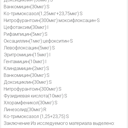
Ванкомицин(30мкг):S
Ко-тримоксазол(1,25мкг+23,75мкг):S
Нитрофурантоин(300мкг):моксифлоксацин-S
Цефотаксим(30мкг):I
Рифампицин(5мкг):S
Оксациллин(1мкг):цефокситин-S
Левофлоксацин(5мкг):S
Эритромицин(15мкг):I
Гентамицин(10мкг):I
Клиндамицин(2мкг):S
Ванкомицин(30мкг):S
Доксициклин(30мкг):S
Нитрофурантоин(300мкг):S
Фузидиевая кислота(10мкг):S
Хлорамфеникол(30мкг):S
Линезолид(30мкг):R
Ко-тримоксазол (1,25+23,75):S
Заключение:Из исследуемого материала выделено: