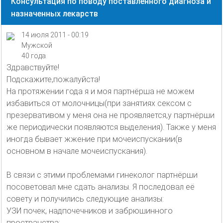
Консультация по поводу поставленного диагноза и
назначенных лекарств
14 июля 2011 - 00:19
Мужской
40 года
Здравствуйте!
Подскажите,пожалуйста!
На протяжении года я и моя партнёрша не можем
избавиться от молочницы(при занятиях сексом с
презервативом у меня она не проявляется,у партнёрши
же периодически появляются выделения). Также у меня
иногда бывает жжение при мочеиспускании(в
основном в начале мочеиспускания).
В связи с этими проблемами гинеколог партнёрши
посоветовал мне сдать анализы. Я последовал её
совету и получились следующие анализы:
УЗИ почек, надпочечников и забрюшинного
пространства: