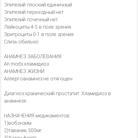
Эпителий плоский:единичный
Эпителий переходный:нет
Эпителий почечный:нет
Лейкоциты:4-5 в поле зрения
Эритроциты:0-1 в поле зрения
Слизь:обильно
АНАМНЕЗ ЗАБОЛЕВАНИЯ
An morbi:хламидиоз
АНАМНЕЗ ЖИЗНИ
Аллергоанамнез:не отягощен
Диагноз:хранический простатит. Хламидиоз в
анамнезе.
НАЗНАЧЕНИЯ медикаментов:
1)вобэнзим
2)таваник 500мг
3)Хилак форте