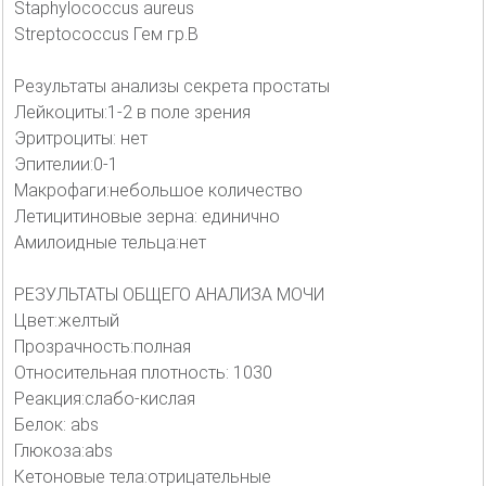
Staphylococcus aureus
Streptococcus Гем гр.В
Результаты анализы секрета простаты
Лейкоциты:1-2 в поле зрения
Эритроциты: нет
Эпителии:0-1
Макрофаги:небольшое количество
Летицитиновые зерна: единично
Амилоидные тельца:нет
РЕЗУЛЬТАТЫ ОБЩЕГО АНАЛИЗА МОЧИ
Цвет:желтый
Прозрачность:полная
Относительная плотность: 1030
Реакция:слабо-кислая
Белок: abs
Глюкоза:abs
Кетоновые тела:отрицательные