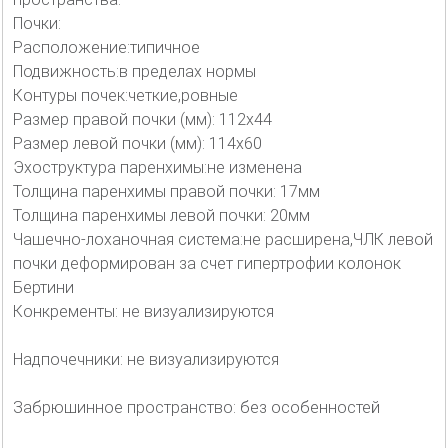
Почки:
Расположение:типичное
Подвижность:в пределах нормы
Контуры почек:четкие,ровные
Размер правой почки (мм): 112х44
Размер левой почки (мм): 114х60
Эхоструктура паренхимы:не изменена
Толщина паренхимы правой почки: 17мм
Толщина паренхимы левой почки: 20мм
Чашечно-лоханочная система:не расширена,ЧЛК левой
почки деформирован за счет гипертрофии колонок
Бертини
Конкременты: не визуализируются
Надпочечники: не визуализируются
Забрюшинное пространство: без особенностей