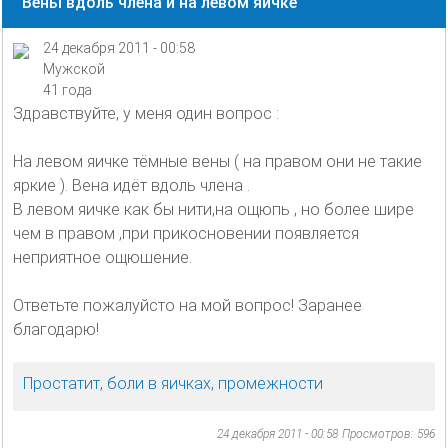
Вены вдоль члена и на левом яичке
24 декабря 2011 - 00:58
Мужской
41 года
Здравствуйте, у меня один вопрос :
На левом яичке тёмные вены ( на правом они не такие
яркие ). Вена идёт вдоль члена .
В левом яичке как бы нити,на ощюпь , но более шире
чем в правом ,при прикосновении появляется
неприятное ощюшение.
Ответьте пожалуйсто на мой вопрос! Заранее
благодарю!
Простатит, боли в яичках, промежности
24 декабря 2011 - 00:58
Просмотров: 596