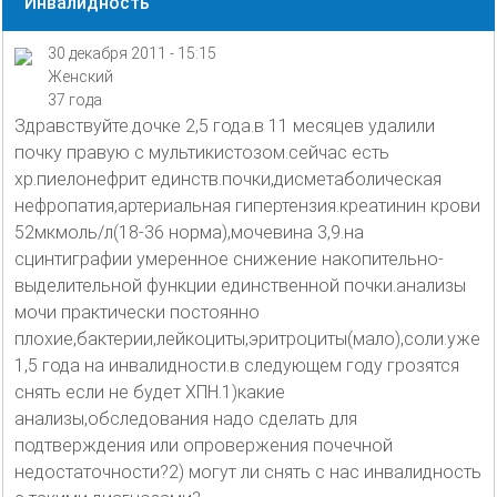
Инвалидность
30 декабря 2011 - 15:15
Женский
37 года
Здравствуйте.дочке 2,5 года.в 11 месяцев удалили
почку правую с мультикистозом.сейчас есть
хр.пиелонефрит единств.почки,дисметаболическая
нефропатия,артериальная гипертензия.креатинин крови
52мкмоль/л(18-36 норма),мочевина 3,9.на
сцинтиграфии умеренное снижение накопительно-
выделительной функции единственной почки.анализы
мочи практически постоянно
плохие,бактерии,лейкоциты,эритроциты(мало),соли.уже
1,5 года на инвалидности.в следующем году грозятся
снять если не будет ХПН.1)какие
анализы,обследования надо сделать для
подтверждения или опровержения почечной
недостаточности?2) могут ли снять с нас инвалидность