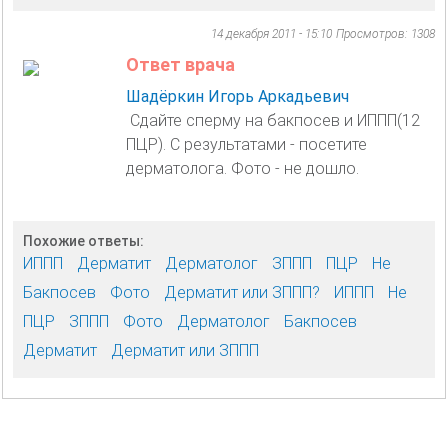
14 декабря 2011 - 15:10
Просмотров: 1308
Ответ врача
Шадёркин Игорь Аркадьевич
Сдайте сперму на бакпосев и ИППП(12
ПЦР). С результатами - посетите
дерматолога. Фото - не дошло.
Похожие ответы:
ИППП
Дерматит
Дерматолог
ЗППП
ПЦР
Не
Бакпосев
Фото
Дерматит или ЗППП?
ИППП
Не
ПЦР
ЗППП
Фото
Дерматолог
Бакпосев
Дерматит
Дерматит или ЗППП