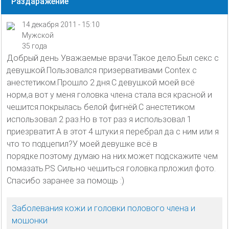
Раздаражение
14 декабря 2011 - 15:10
Мужской
35 года
Добрый день Уважаемые врачи.Такое дело.Был секс с
девушкой.Пользовался призервативами Contex с
анестетиком.Прошло 2 дня.С девушкой моей всё
норм,а вот у меня головка члена стала вся красной и
чешится.покрылась белой фигнёй.С анестетиком
использовал 2 раз.Но в тот раз я использовал 1
приезрватит.А в этот 4 штуки.я перебрал да с ним или я
что то подцепил?У моей девушке всё в
порядке.поэтому думаю на них.может подскажите чем
помазать.P.S Сильно чешиться головка.прложил фото.
Спасибо заранее за помощь :)
Заболевания кожи и головки полового члена и
мошонки