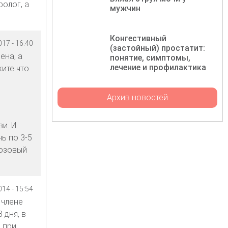
ролог, а
мужчин
Конгестивный
17 - 16:40
(застойный) простатит:
ена, а
понятие, симптомы,
лечение и профилактика
жите что
Архив новостей
и. И
ь по 3-5
розовый
14 - 15:54
 члене
 дня, в
 при