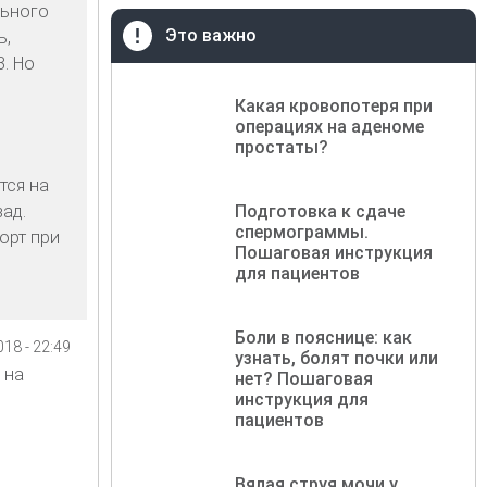
льного
Это важно
ь,
. Но
Какая кровопотеря при
операциях на аденоме
простаты?
тся на
ад.
Подготовка к сдаче
спермограммы.
орт при
Пошаговая инструкция
для пациентов
Боли в пояснице: как
18 - 22:49
узнать, болят почки или
 на
нет? Пошаговая
инструкция для
пациентов
Вялая струя мочи у