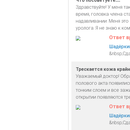
Что посоветуете....
Здравствуйте! У меня та
время, головка члена с
надавливании. Меня это 
уролога. Я не знаю к ко
Ответ в
Шадёркин
&nbsp;Сд
Трескается кожа крайн
Уважаемый доктор! Обр
полового акта появилис
тонким слоем и все зажи
открытии появляются тр
Ответ в
Шадёркин
&nbsp;Сд