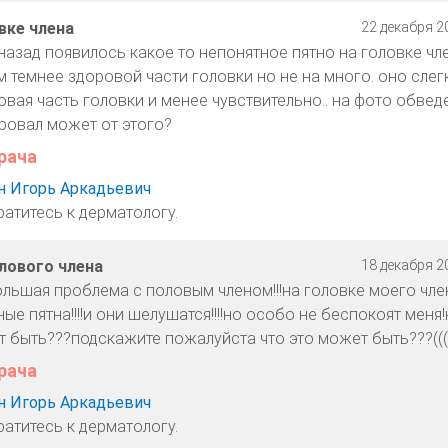
вке члена
22 декабря 20
назад появилось какое то непонятное пятно на головке чле
м темнее здоровой части головки но не на много. оно слег
овая часть головки и менее чувствительно.. на фото обвед
ровал может от этого?
рача
 Игорь Аркадьевич
ратитесь к дерматологу.
олового члена
18 декабря 20
ольшая проблема с половым членом!!!на головке моего чле
ые пятна!!!!и они шелушатся!!!!но особо не беспокоят меня!
жет быть???подскажите пожалуйста что это может быть???((
рача
 Игорь Аркадьевич
ратитесь к дерматологу.