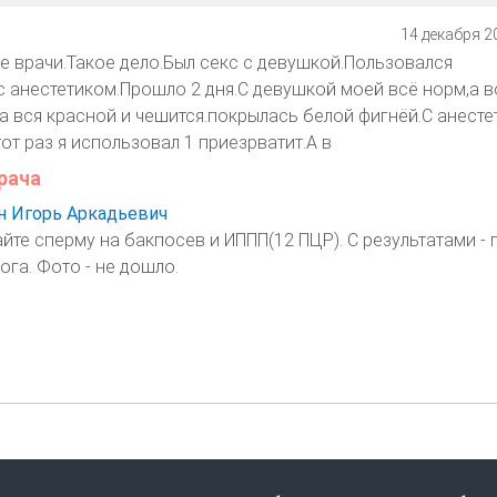
14 декабря 20
врачи.Такое дело.Был секс с девушкой.Пользовался
с анестетиком.Прошло 2 дня.С девушкой моей всё норм,а в
ла вся красной и чешится.покрылась белой фигнёй.С анест
тот раз я использовал 1 приезрватит.А в
рача
 Игорь Аркадьевич
йте сперму на бакпосев и ИППП(12 ПЦР). С результатами - 
га. Фото - не дошло.