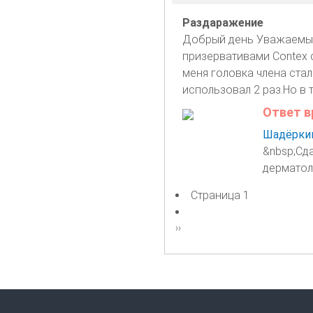
Раздаражение
Добрый день Уважаемые 
призервативами Contex 
меня головка члена ста
использовал 2 раз.Но в 
Ответ в
Шадёркин
&nbsp;Сда
дерматоло
Страница 1
Нумерация
страниц
Следующая
››
страница