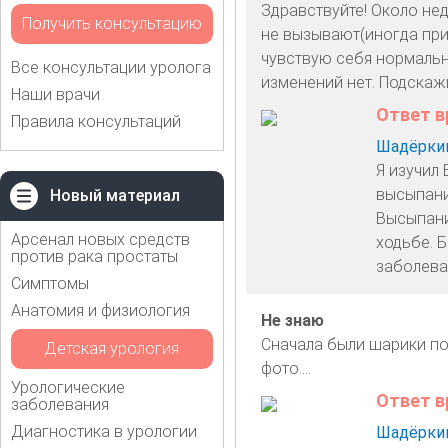
Здравствуйте! Около нед
Получить консультацию
не вызывают(иногда при 
чувствую себя нормально
Все консультации уролога
изменений нет. Подскажит
Наши врачи
Ответ в
Правила консультаций
Шадёркин
Я изучил
высыпани
Новый материал
Высыпани
Арсенал новых средств
ходьбе. 
против рака простаты
заболева
Симптомы
Анатомия и физиология
Не знаю
Сначала были шарики пох
Детская урология
фото....
Урологические
Ответ в
заболевания
Диагностика в урологии
Шадёркин