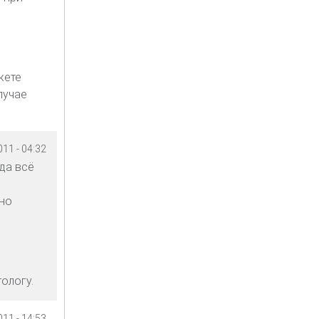
жете
лучае
11 - 04:32
да всё
ьно
ологу.
11 - 14:53