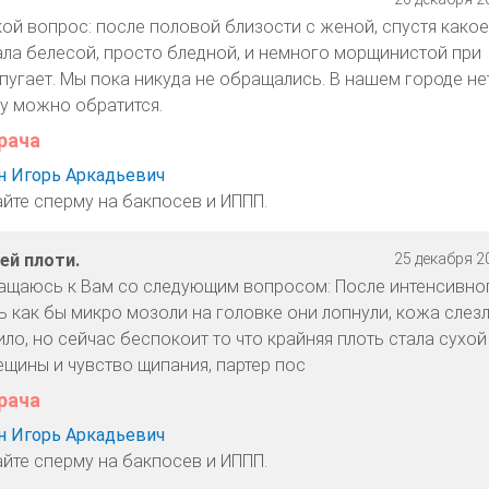
кой вопрос: после половой близости с женой, спустя какое
тала белесой, просто бледной, и немного морщинистой при
пугает. Мы пока никуда не обращались. В нашем городе не
му можно обратится.
рача
 Игорь Аркадьевич
айте сперму на бакпосев и ИППП.
ей плоти.
25 декабря 20
ащаюсь к Вам со следующим вопросом: После интенсивно
ь как бы микро мозоли на головке они лопнули, кожа слез
ло, но сейчас беспокоит то что крайняя плоть стала сухой
ещины и чувство щипания, партер пос
рача
 Игорь Аркадьевич
айте сперму на бакпосев и ИППП.