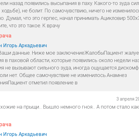
ели назад появились высыпания в паху. Какого-то зуда си
ходьбе), не болит. По самочувствию, ничего не изменилос
. Думал, что это герпес, начал принимать Ацикловир 500х3
е, что это такое. К врачу
рача
 Игорь Аркадьевич
 Ваши данные. Ниже мое заключениеЖалобыПациент жалуе
я в паховой области, которые появились около недели наз
я не вызывают сильного зуда, иногда ощущается дискомф
Боли нет. Общее самочувствие не изменилось.Анамнез
нияПациент отметил появление в
3 апреля 20
ожие на прыщи... Вышло немного гноя... А потом стало как
рача
 Игорь Аркадьевич