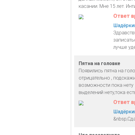
касании. Мне 15 лет. Ин
Ответ в
Шадёркин
Здравств
записать
лучше уд
Пятна на головке
Появились пятна на голо
отрицательно , подскажи
возможности пока нету .
выделений нету,тока ес
Ответ в
Шадёркин
&nbsp;Сд