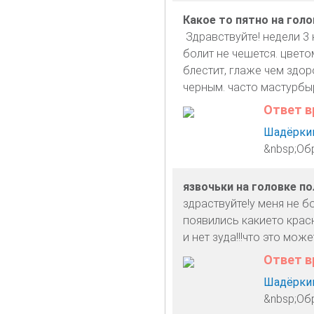
Какое то пятно на голо
Здравствуйте! недели 3 
болит не чешется. цвето
блестит, глаже чем здор
черным. часто мастурбы
Ответ в
Шадёркин
&nbsp;Об
язвочьки на головке п
здраствуйте!у меня не б
появились какието красн
и нет зуда!!!что это мо
Ответ в
Шадёркин
&nbsp;Об