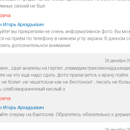
тимных связей не был
рача
 Игорь Аркадьевич
уйте! вы прикрепили не очень информативное фото. Вы мо
ся на приём по телефону в нижнем углу экрана. В данном с
елить дополнительное внимание.
26 декабря 20
вке , сдал анализы на герпис ,хламидии,трихомонада,канди
те на что ещё надо сдать ,фото прилагается, к врачу пойти
 не болит ,не чешется,ни как не беспокоит , писать не бол
ть слабовыраженный кислый з
рача
 Игорь Аркадьевич
айте сперму на бакпосев. Обратитесь обязательно к дермат
26 декабря 20