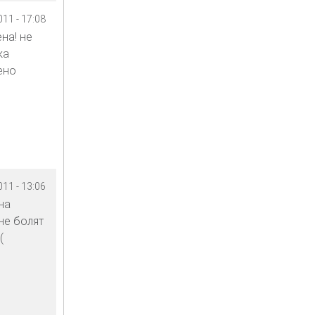
11 - 17:08
на! не
ка
ено
11 - 13:06
на
не болят
((