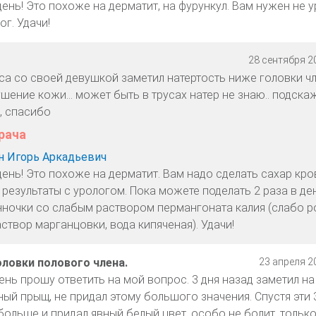
нь! Это похоже на дерматит, на фурункул. Вам нужен не у
г. Удачи!
28 сентября 20
са со своей девушкой заметил натертость ниже головки чл
ение кожи... может быть в трусах натер не знаю.. подска
, спасибо
рача
 Игорь Аркадьевич
ень! Это похоже на дерматит. Вам надо сделать сахар кров
результаты с урологом. Пока можете поделать 2 раза в ден
нночки со слабым раствором пермангоната калия (слабо 
створ марганцовки, вода кипяченая). Удачи!
ловки полового члена.
23 апреля 20
ень прошу ответить на мой вопрос. 3 дня назад заметил на
ый прыщ, не придал этому большого значения. Спустя эти 3
больше и придал явный белый цвет, особо не болит, только