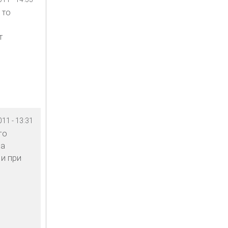
 то
т
11 - 13:31
го
ла
 и при