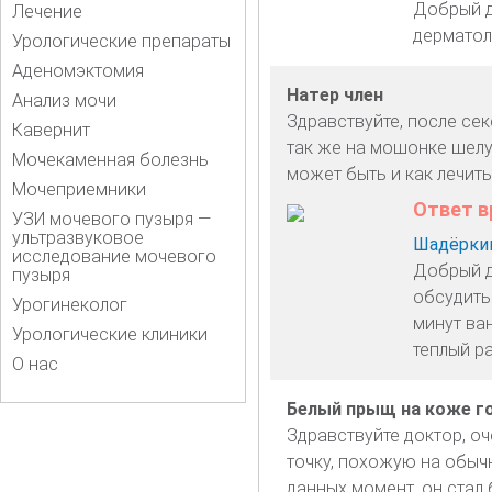
Добрый де
Лечение
дерматоло
Урологические препараты
Аденомэктомия
Натер член
Анализ мочи
Здравствуйте, после сек
Кавернит
так же на мошонке шелуш
Мочекаменная болезнь
может быть и как лечить
Мочеприемники
Ответ в
УЗИ мочевого пузыря —
ультразвуковое
Шадёркин
исследование мочевого
Добрый д
пузыря
обсудить 
Урогинеколог
минут ва
Урологические клиники
теплый ра
О нас
Белый прыщ на коже го
Здравствуйте доктор, оч
точку, похожую на обычн
данных момент, он стал 