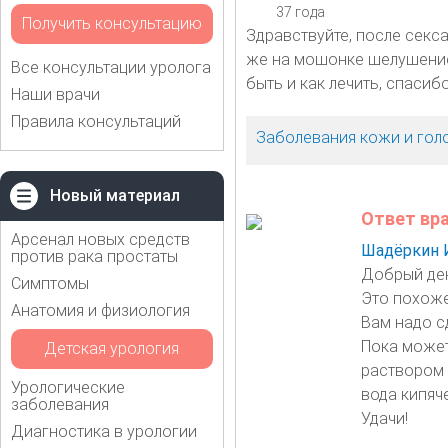
37 года
Получить консультацию
Здравствуйте, после секса
же на мошонке шелушение 
Все консультации уролога
быть и как лечить, спасиб
Наши врачи
Правила консультаций
Заболевания кожи и гол
Новый материал
Ответ вр
Арсенал новых средств
Шадёркин 
против рака простаты
Добрый де
Симптомы
Это похоже
Анатомия и физиология
Вам надо с
Пока может
Детская урология
раствором 
Урологические
вода кипяче
заболевания
Удачи!
Диагностика в урологии