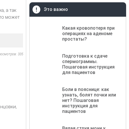
Это важно
а, а так
что может
Какая кровопотеря при
операциях на аденоме
простаты?
осмотров: 335
Подготовка к сдаче
спермограммы.
Пошаговая инструкция
для пациентов
Боли в пояснице: как
узнать, болят почки или
нет? Пошаговая
инструкция для
нцовки,
пациентов
Вялая струя мочи у