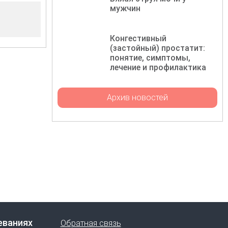
мужчин
Конгестивный
(застойный) простатит:
понятие, симптомы,
лечение и профилактика
Архив новостей
еваниях
Обратная связь