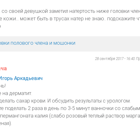
 со своей девушкой заметил натертость ниже головки член
кожи... может быть в трусах натер не знаю.. подскажите 
о
овки полового члена и мошонки
28 сентября 2017 - 16:40
Пр
ача
Игорь Аркадьевич
нь!
 на дерматит.
делать сахар крови. И обсудить результаты с урологом.
е поделать 2 раза в день по 3-5 минут ванночки со слабым
пермангоната калия (слабо розовый теплый раствор марга
ная).