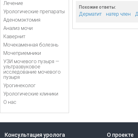
Лечение
Похожие ответы:
Урологические препараты
Дерматит
натер член
Д
Аденомэктомия
Анализ мочи
Кавернит
Мочекаменная болезнь
Мочеприемники
УЗИ мочевого пузыря —
ультразвуковое
исследование мочевого
пузыря
Урогинеколог
Урологические клиники
О нас
Консультация уролога
О проекте