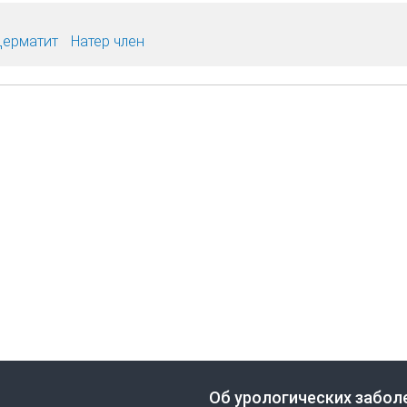
ерматит
Натер член
Об урологических забол