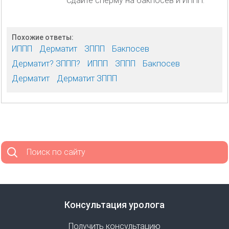
Сдайте сперму на бакпосев и ИППП.
Похожие ответы:
ИППП
Дерматит
ЗППП
Бакпосев
Дерматит? ЗППП?
ИППП
ЗППП
Бакпосев
Дерматит
Дерматит ЗППП
Поиск по сайту
Консультация уролога
Получить консультацию